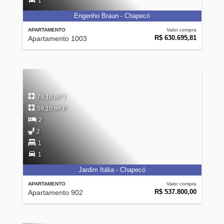
1
Engenho Braun - Chapecó
APARTAMENTO
Valor compra
R$ 630.695,81
Apartamento 1003
79,18 m² T
59,10 m² P
2
2
1
1
Jardim Itália - Chapecó
APARTAMENTO
Valor compra
R$ 537.800,00
Apartamento 902