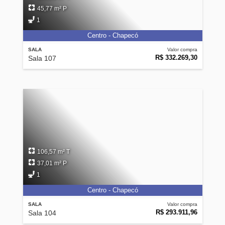
45,77 m² P
1
Centro - Chapecó
SALA
Valor compra
R$ 332.269,30
Sala 107
106,57 m² T
37,01 m² P
1
Centro - Chapecó
SALA
Valor compra
R$ 293.911,96
Sala 104