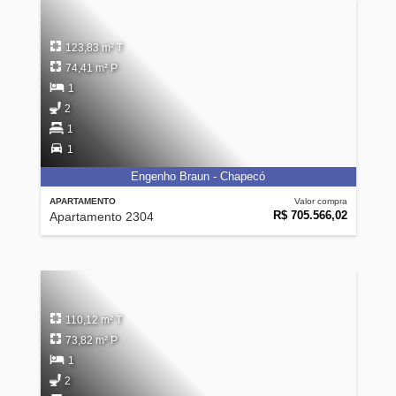
123,83 m² T
74,41 m² P
1
2
1
1
Engenho Braun - Chapecó
APARTAMENTO
Valor compra
R$ 705.566,02
Apartamento 2304
110,12 m² T
73,82 m² P
1
2