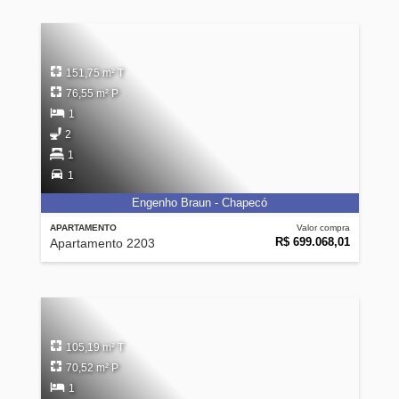
151,75 m² T
76,55 m² P
1
2
1
1
Engenho Braun - Chapecó
APARTAMENTO
Valor compra
R$ 699.068,01
Apartamento 2203
105,19 m² T
70,52 m² P
1