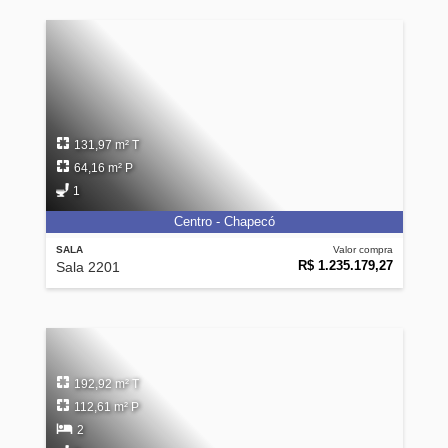
131,97 m² T
64,16 m² P
1
Centro - Chapecó
SALA
Valor compra
R$ 1.235.179,27
Sala 2201
192,92 m² T
112,61 m² P
2