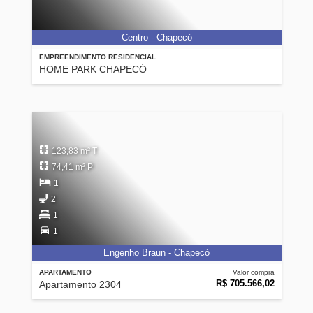
Centro - Chapecó
EMPREENDIMENTO RESIDENCIAL
HOME PARK CHAPECÓ
123,83 m² T
74,41 m² P
1
2
1
1
Engenho Braun - Chapecó
APARTAMENTO
Valor compra
R$ 705.566,02
Apartamento 2304