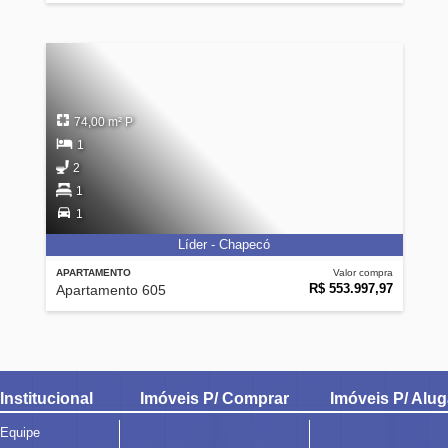
74,00 m² P
1
2
1
1
Líder - Chapecó
APARTAMENTO
Valor compra
R$ 553.997,97
Apartamento 605
Institucional
Imóveis P/ Comprar
Imóveis P/ Alug
Equipe