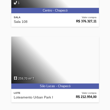
1
Centro - Chapecó
SALA
Valor compra
R$ 376.327,11
Sala 108
259,70 m² T
São Lucas - Chapecó
LOTE
Valor compra
R$ 212.954,00
Loteamento Urban Park I