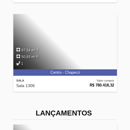
97,54 m² T
50,93 m² P
1
Centro - Chapecó
SALA
Valor compra
R$ 780.418,32
Sala 1306
LANÇAMENTOS