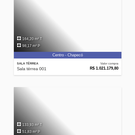
164,20 m² T
98,17 m² P
Centro - Chapecó
SALA TÉRREA
Valor compra
R$ 1.021.179,80
Sala térrea 001
133,93 m² T
51,83 m² P