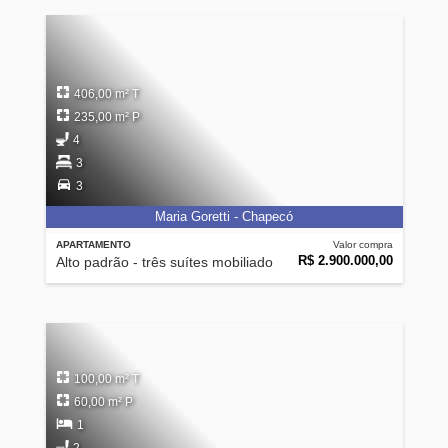
406,00 m² T
235,00 m² P
4
3
3
Maria Goretti - Chapecó
APARTAMENTO
Valor compra
R$ 2.900.000,00
Alto padrão - três suítes mobiliado
100,00 m² T
60,00 m² P
1