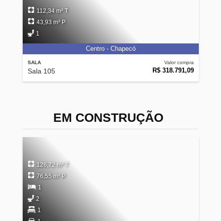
112,34 m² T
43,93 m² P
1
Centro - Chapecó
SALA
Valor compra
R$ 318.791,09
Sala 105
EM CONSTRUÇÃO
126,72 m² T
76,55 m² P
1
2
1