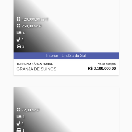
420.000,00 m² T
250,00 m² P
4
2
2
Interior - Lindóia do Sul
TERRENO / ÁREA RURAL
Valor compra
R$ 3.100.000,00
GRANJA DE SUÍNOS
72,00 m² P
1
2
1