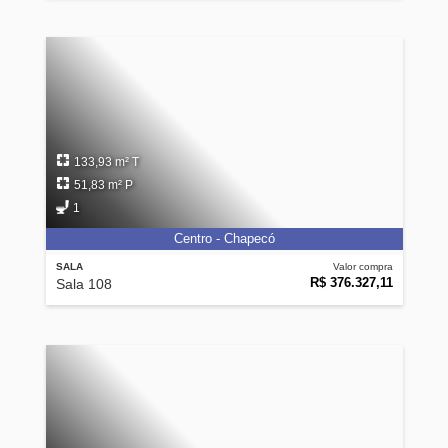
133,93 m² T
51,83 m² P
1
Centro - Chapecó
SALA
Valor compra
R$ 376.327,11
Sala 108