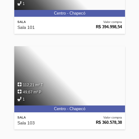
1
Centro - Chapecó
SALA
Valor compra
R$ 394.998,54
Sala 101
112,21 m² T
49,67 m² P
1
Centro - Chapecó
SALA
Valor compra
R$ 360.578,38
Sala 103