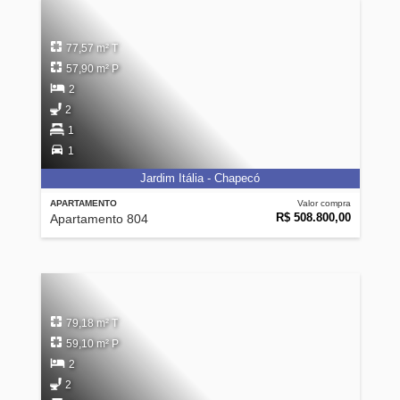
77,57 m² T
57,90 m² P
2
2
1
1
Jardim Itália - Chapecó
APARTAMENTO
Valor compra
R$ 508.800,00
Apartamento 804
79,18 m² T
59,10 m² P
2
2