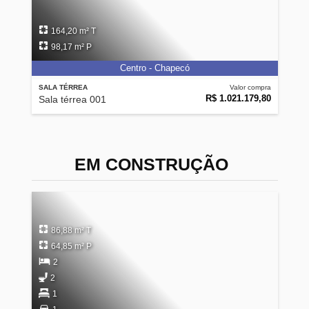
164,20 m² T
98,17 m² P
Centro - Chapecó
SALA TÉRREA
Valor compra
R$ 1.021.179,80
Sala térrea 001
EM CONSTRUÇÃO
86,88 m² T
64,85 m² P
2
2
1