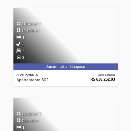
118,43 m² T
79,39 m² P
1
2
1
2
Jardim Itália - Chapecó
APARTAMENTO
Valor compra
R$ 638.252,03
Apartamento 802
123,83 m² T
74,41 m² P
1