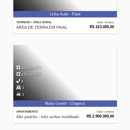
Linha Auler - Paial
TERRENO / ÁREA RURAL
Valor compra
R$ 223.000,00
AREA DE TERRA EM PAIAL
406,00 m² T
235,00 m² P
4
3
3
Maria Goretti - Chapecó
APARTAMENTO
Valor compra
R$ 2.900.000,00
Alto padrão - três suítes mobiliado