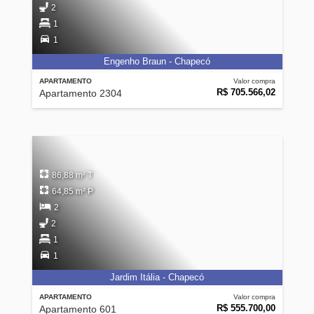
2
1
1
Engenho Braun - Chapecó
APARTAMENTO
Valor compra
R$ 705.566,02
Apartamento 2304
86,88 m² T
64,85 m² P
2
2
1
1
Jardim Itália - Chapecó
APARTAMENTO
Valor compra
R$ 555.700,00
Apartamento 601