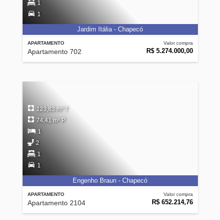
1
1
Jardim Itália - Chapecó
APARTAMENTO
Valor compra
R$ 5.274.000,00
Apartamento 702
123,83 m² T
74,41 m² P
1
2
1
1
Engenho Braun - Chapecó
APARTAMENTO
Valor compra
R$ 652.214,76
Apartamento 2104