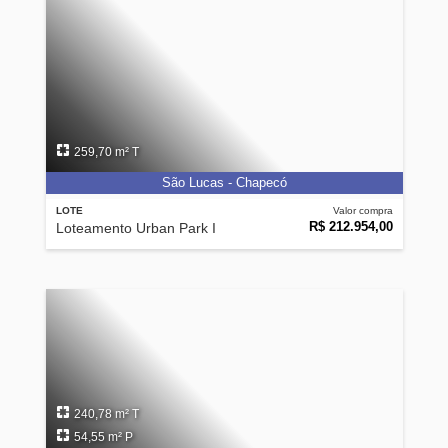
259,70 m² T
São Lucas - Chapecó
LOTE
Valor compra
R$ 212.954,00
Loteamento Urban Park I
240,78 m² T
54,55 m² P