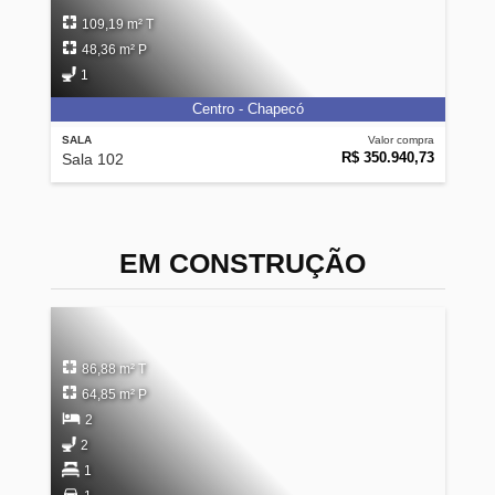
109,19 m² T
48,36 m² P
1
Centro - Chapecó
SALA
Valor compra
R$ 350.940,73
Sala 102
EM CONSTRUÇÃO
86,88 m² T
64,85 m² P
2
2
1