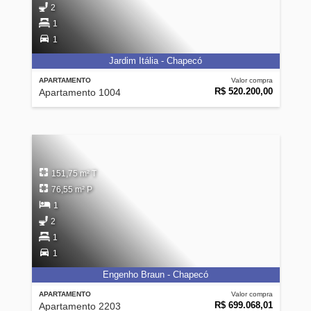
2
1
1
Jardim Itália - Chapecó
APARTAMENTO
Valor compra
R$ 520.200,00
Apartamento 1004
151,75 m² T
76,55 m² P
1
2
1
1
Engenho Braun - Chapecó
APARTAMENTO
Valor compra
R$ 699.068,01
Apartamento 2203