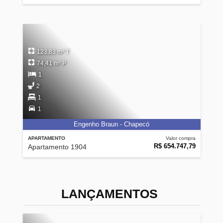
123,83 m² T
74,41 m² P
1
2
1
1
Engenho Braun - Chapecó
APARTAMENTO
Valor compra
R$ 654.747,79
Apartamento 1904
LANÇAMENTOS