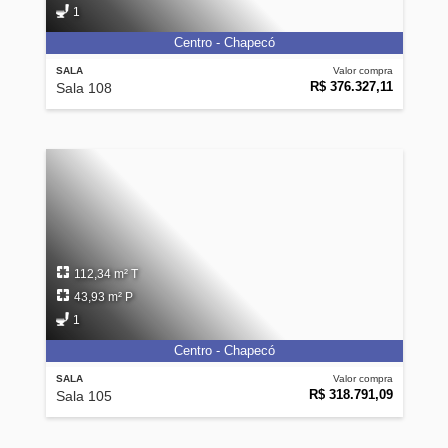
1
Centro - Chapecó
SALA
Valor compra
R$ 376.327,11
Sala 108
112,34 m² T
43,93 m² P
1
Centro - Chapecó
SALA
Valor compra
R$ 318.791,09
Sala 105