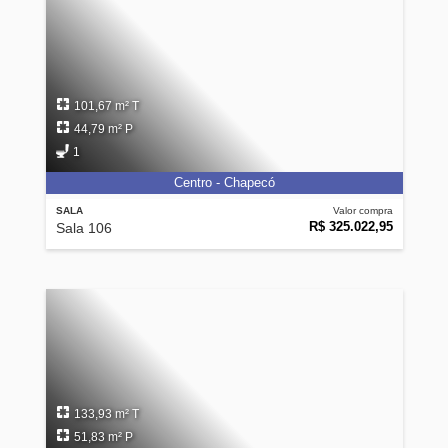
101,67 m² T
44,79 m² P
1
Centro - Chapecó
SALA
Valor compra
R$ 325.022,95
Sala 106
133,93 m² T
51,83 m² P