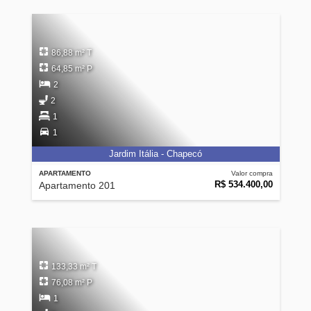
86,88 m² T
64,85 m² P
2
2
1
1
Jardim Itália - Chapecó
APARTAMENTO
Valor compra
R$ 534.400,00
Apartamento 201
133,33 m² T
76,08 m² P
1