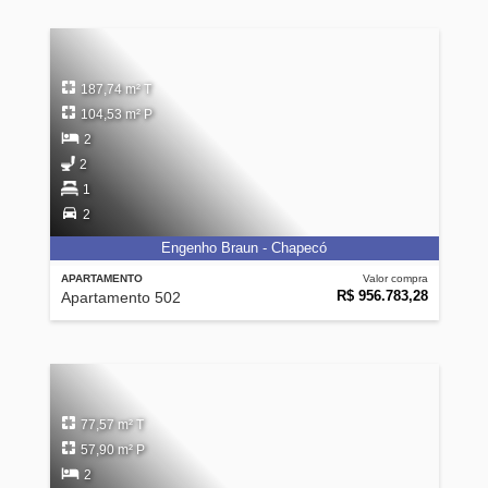
187,74 m² T
104,53 m² P
2
2
1
2
Engenho Braun - Chapecó
APARTAMENTO
Valor compra
R$ 956.783,28
Apartamento 502
77,57 m² T
57,90 m² P
2