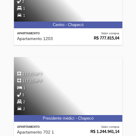
2
1
1
Centro - Chapecó
APARTAMENTO
Valor compra
R$ 777.815,04
Apartamento 1203
212,22 m² T
117,33 m² P
1
3
2
2
Presidente médici - Chapecó
APARTAMENTO
Valor compra
R$ 1.244.941,14
Apartamento 702 1