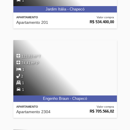
1
Jardim Itália - Chapecó
APARTAMENTO
Valor compra
R$ 534.400,00
Apartamento 201
123,83 m² T
74,41 m² P
1
2
1
1
Engenho Braun - Chapecó
APARTAMENTO
Valor compra
R$ 705.566,02
Apartamento 2304