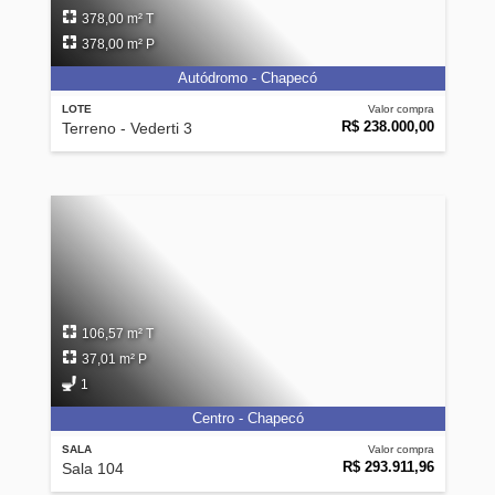
378,00 m² T
378,00 m² P
Autódromo - Chapecó
LOTE
Valor compra
R$ 238.000,00
Terreno - Vederti 3
106,57 m² T
37,01 m² P
1
Centro - Chapecó
SALA
Valor compra
R$ 293.911,96
Sala 104