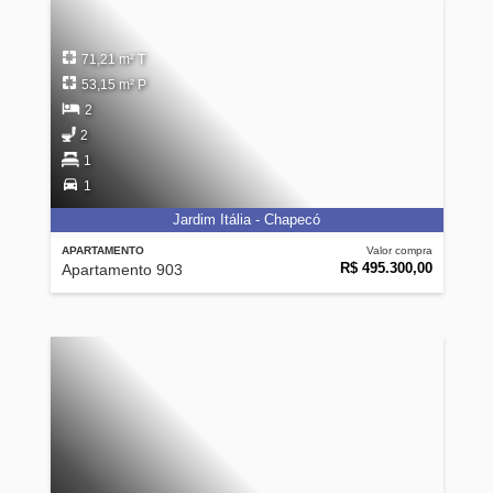
71,21 m² T
53,15 m² P
2
2
1
1
Jardim Itália - Chapecó
APARTAMENTO
Valor compra
R$ 495.300,00
Apartamento 903