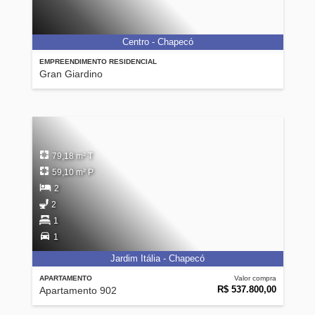
Centro - Chapecó
EMPREENDIMENTO RESIDENCIAL
Gran Giardino
79,18 m² T
59,10 m² P
2
2
1
1
Jardim Itália - Chapecó
APARTAMENTO
Valor compra
R$ 537.800,00
Apartamento 902