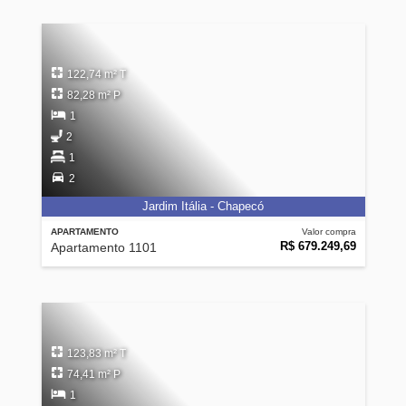
122,74 m² T
82,28 m² P
1
2
1
2
Jardim Itália - Chapecó
APARTAMENTO
Valor compra
R$ 679.249,69
Apartamento 1101
123,83 m² T
74,41 m² P
1