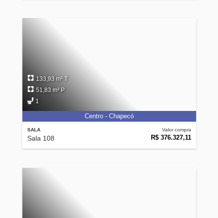
133,93 m² T
51,83 m² P
1
Centro - Chapecó
SALA
Valor compra
R$ 376.327,11
Sala 108