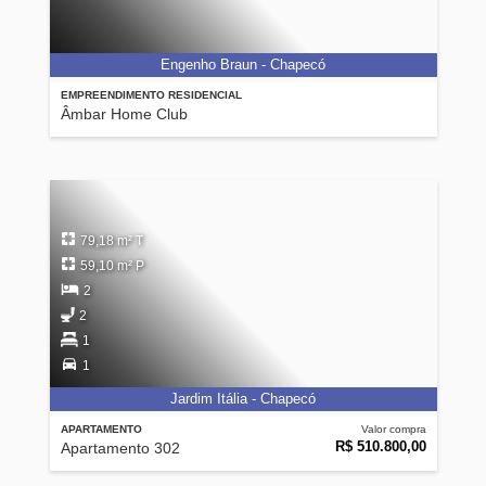
Engenho Braun - Chapecó
EMPREENDIMENTO RESIDENCIAL
Âmbar Home Club
79,18 m² T
59,10 m² P
2
2
1
1
Jardim Itália - Chapecó
APARTAMENTO
Valor compra
R$ 510.800,00
Apartamento 302