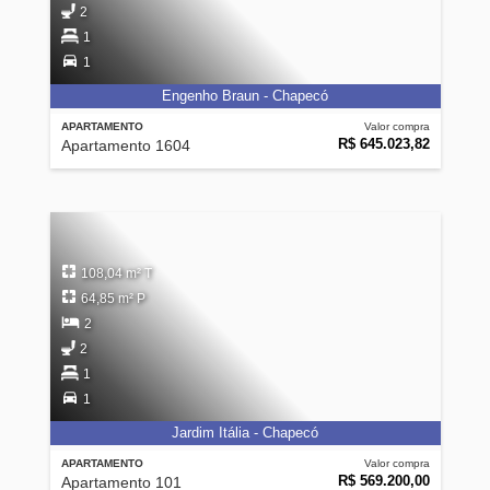
2
1
1
Engenho Braun - Chapecó
APARTAMENTO
Valor compra
R$ 645.023,82
Apartamento 1604
108,04 m² T
64,85 m² P
2
2
1
1
Jardim Itália - Chapecó
APARTAMENTO
Valor compra
R$ 569.200,00
Apartamento 101