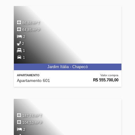
86,88 m² T
64,85 m² P
2
2
1
1
Jardim Itália - Chapecó
APARTAMENTO
Valor compra
R$ 555.700,00
Apartamento 601
187,74 m² T
104,53 m² P
2