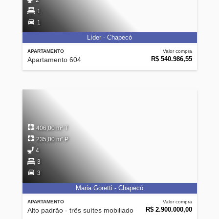
2
1
1
Líder - Chapecó
APARTAMENTO
Valor compra
R$ 540.986,55
Apartamento 604
406,00 m² T
235,00 m² P
4
3
3
Maria Goretti - Chapecó
APARTAMENTO
Valor compra
R$ 2.900.000,00
Alto padrão - três suítes mobiliado