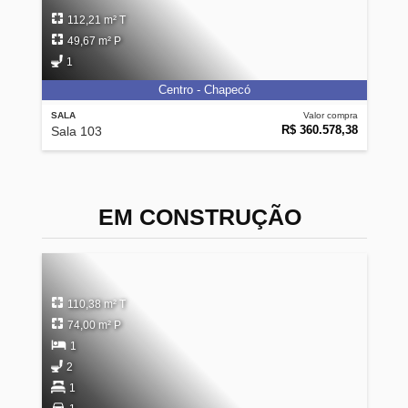
112,21 m² T
49,67 m² P
1
Centro - Chapecó
SALA
Valor compra
R$ 360.578,38
Sala 103
EM CONSTRUÇÃO
110,38 m² T
74,00 m² P
1
2
1