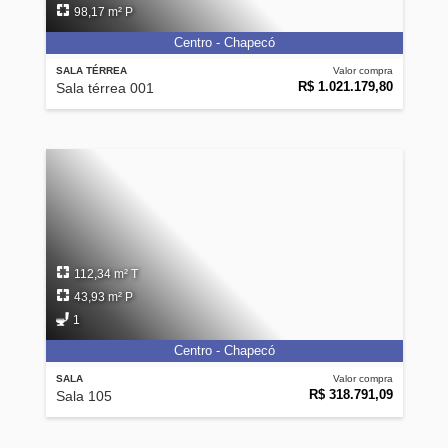
98,17 m² P
Centro - Chapecó
SALA TÉRREA
Valor compra
R$ 1.021.179,80
Sala térrea 001
112,34 m² T
43,93 m² P
1
Centro - Chapecó
SALA
Valor compra
R$ 318.791,09
Sala 105