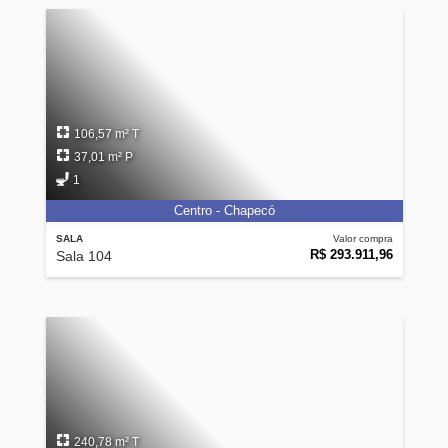
106,57 m² T
37,01 m² P
1
Centro - Chapecó
SALA
Valor compra
R$ 293.911,96
Sala 104
240,78 m² T