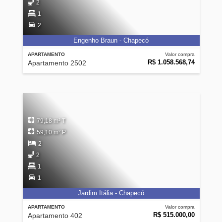
2
1
2
Engenho Braun - Chapecó
APARTAMENTO
Valor compra
R$ 1.058.568,74
Apartamento 2502
79,18 m² T
59,10 m² P
2
2
1
1
Jardim Itália - Chapecó
APARTAMENTO
Valor compra
R$ 515.000,00
Apartamento 402