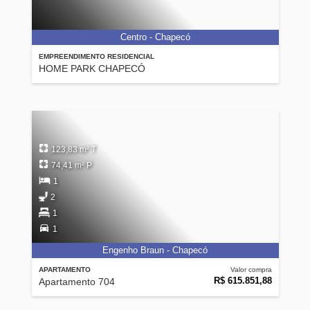
Centro - Chapecó
EMPREENDIMENTO RESIDENCIAL
HOME PARK CHAPECÓ
123,83 m² T
74,41 m² P
1
2
1
1
Engenho Braun - Chapecó
APARTAMENTO
Valor compra
R$ 615.851,88
Apartamento 704