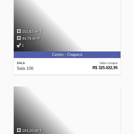
101,67 m² T
44,79 m² P
1
Centro - Chapecó
SALA
Valor compra
R$ 325.022,95
Sala 106
164,20 m² T