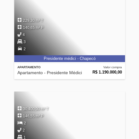
229,30 m² T
140,65 m² P
4
3
2
Presidente médici - Chapecó
APARTAMENTO
Valor compra
R$ 1.190.000,00
Apartamento - Presidente Médici
30.400,00 m² T
146,55 m² P
2
2
1