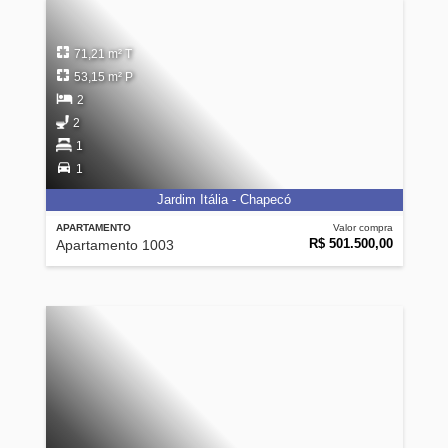
71,21 m² T
53,15 m² P
2
2
1
1
Jardim Itália - Chapecó
APARTAMENTO
Valor compra
R$ 501.500,00
Apartamento 1003