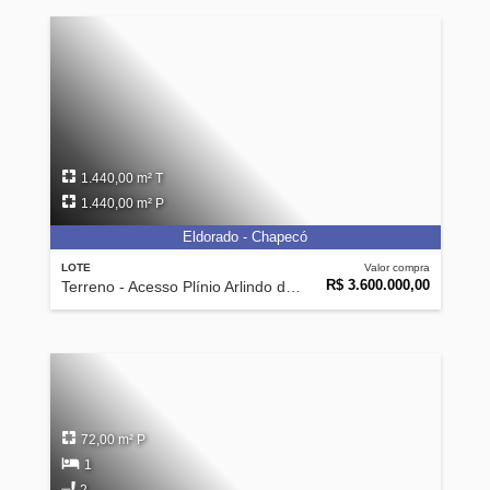
1.440,00 m² T
1.440,00 m² P
Eldorado - Chapecó
LOTE
Valor compra
R$ 3.600.000,00
Terreno - Acesso Plínio Arlindo de Nês
72,00 m² P
1