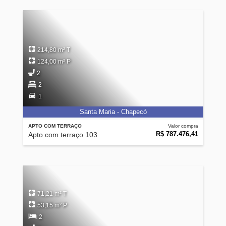
214,80 m² T
124,00 m² P
2
2
1
Santa Maria - Chapecó
APTO COM TERRAÇO
Valor compra
R$ 787.476,41
Apto com terraço 103
71,21 m² T
53,15 m² P
2