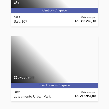
1
Centro - Chapecó
SALA
Valor compra
R$ 332.269,30
Sala 107
259,70 m² T
São Lucas - Chapecó
LOTE
Valor compra
R$ 212.954,00
Loteamento Urban Park I