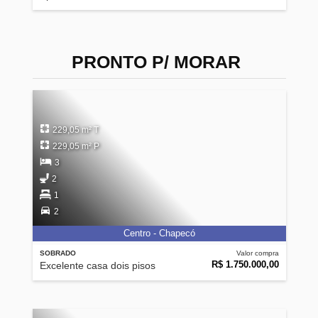
PRONTO P/ MORAR
229,05 m² T
229,05 m² P
3
2
1
2
Centro - Chapecó
SOBRADO
Valor compra
R$ 1.750.000,00
Excelente casa dois pisos