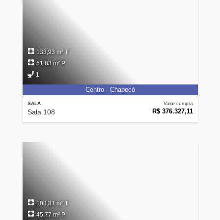
133,93 m² T
51,83 m² P
1
Centro - Chapecó
SALA
Valor compra
R$ 376.327,11
Sala 108
103,31 m² T
45,77 m² P