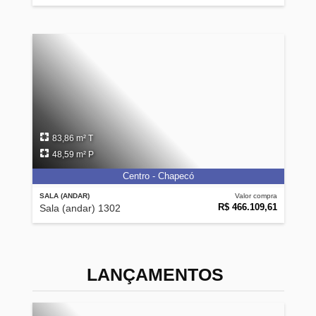
83,86 m² T
48,59 m² P
Centro - Chapecó
SALA (ANDAR)
Valor compra
R$ 466.109,61
Sala (andar) 1302
LANÇAMENTOS