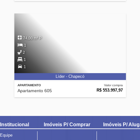
74,00 m² P
1
2
1
1
Líder - Chapecó
APARTAMENTO
Valor compra
R$ 553.997,97
Apartamento 605
Institucional
Imóveis P/ Comprar
Imóveis P/ Alug
Equipe