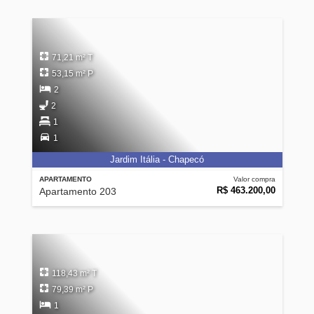
71,21 m² T
53,15 m² P
2
2
1
1
Jardim Itália - Chapecó
APARTAMENTO
Valor compra
R$ 463.200,00
Apartamento 203
118,43 m² T
79,39 m² P
1