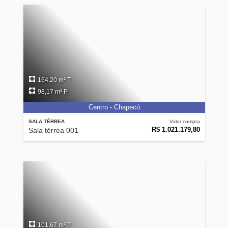
164,20 m² T
98,17 m² P
Centro - Chapecó
SALA TÉRREA
Valor compra
R$ 1.021.179,80
Sala térrea 001
101,67 m² T