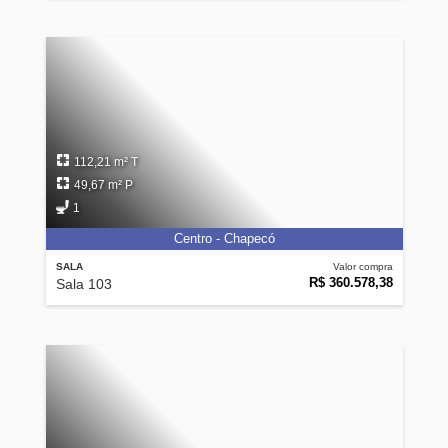
112,21 m² T
49,67 m² P
1
Centro - Chapecó
SALA
Valor compra
R$ 360.578,38
Sala 103