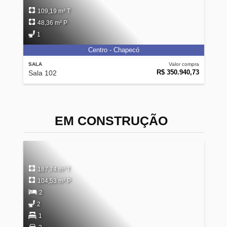
109,19 m² T
48,36 m² P
1
Centro - Chapecó
SALA
Valor compra
R$ 350.940,73
Sala 102
EM CONSTRUÇÃO
187,74 m² T
104,53 m² P
2
2
1