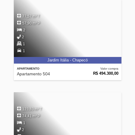
77,57 m² T
57,90 m² P
2
2
1
1
Jardim Itália - Chapecó
APARTAMENTO
Valor compra
R$ 494.300,00
Apartamento 504
123,83 m² T
74,41 m² P
1
2