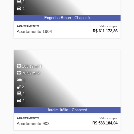
1
1
Engenho Braun - Chapecó
APARTAMENTO
Valor compra
R$ 611.172,86
Apartamento 1904
105,19 m² T
70,52 m² P
1
2
1
1
Jardim Itália - Chapecó
APARTAMENTO
Valor compra
R$ 533.184,04
Apartamento 903