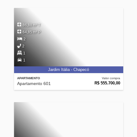
86,88 m² T
64,85 m² P
2
2
1
1
Jardim Itália - Chapecó
APARTAMENTO
Valor compra
R$ 555.700,00
Apartamento 601