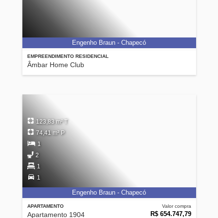
Engenho Braun - Chapecó
EMPREENDIMENTO RESIDENCIAL
Âmbar Home Club
123,83 m² T
74,41 m² P
1
2
1
1
Engenho Braun - Chapecó
APARTAMENTO
Valor compra
R$ 654.747,79
Apartamento 1904