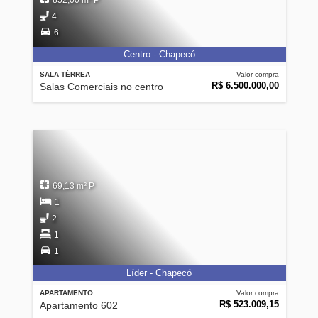
852,00 m² P
4
6
Centro - Chapecó
SALA TÉRREA
Valor compra
R$ 6.500.000,00
Salas Comerciais no centro
69,13 m² P
1
2
1
1
Líder - Chapecó
APARTAMENTO
Valor compra
R$ 523.009,15
Apartamento 602