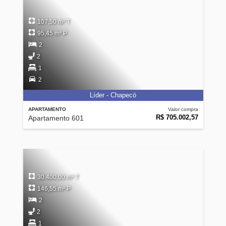
107,50 m² T
95,45 m² P
2
2
1
2
Líder - Chapecó
APARTAMENTO
Valor compra
R$ 705.002,57
Apartamento 601
30.400,00 m² T
146,55 m² P
2
2
1