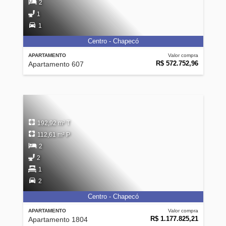
2
1
1
Centro - Chapecó
APARTAMENTO
Valor compra
R$ 572.752,96
Apartamento 607
192,92 m² T
112,61 m² P
2
2
1
2
Centro - Chapecó
APARTAMENTO
Valor compra
R$ 1.177.825,21
Apartamento 1804