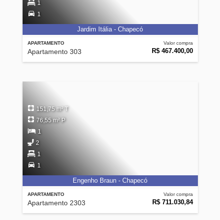
1
1
Jardim Itália - Chapecó
APARTAMENTO
Valor compra
R$ 467.400,00
Apartamento 303
151,75 m² T
76,55 m² P
1
2
1
1
Engenho Braun - Chapecó
APARTAMENTO
Valor compra
R$ 711.030,84
Apartamento 2303