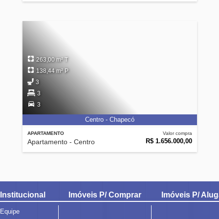
263,00 m² T
138,44 m² P
3
3
3
Centro - Chapecó
APARTAMENTO
Valor compra
R$ 1.656.000,00
Apartamento - Centro
Institucional
Imóveis P/ Comprar
Imóveis P/ Alug
Equipe