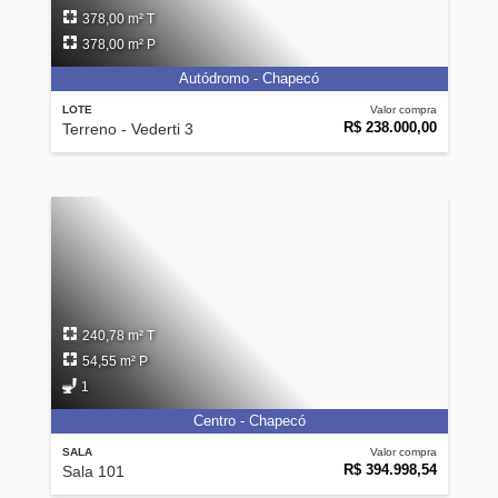
378,00 m² T
378,00 m² P
Autódromo - Chapecó
LOTE
Valor compra
R$ 238.000,00
Terreno - Vederti 3
240,78 m² T
54,55 m² P
1
Centro - Chapecó
SALA
Valor compra
R$ 394.998,54
Sala 101