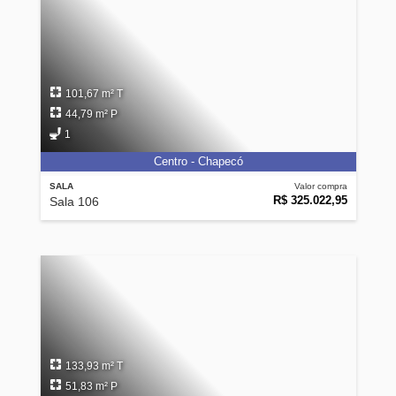
101,67 m² T
44,79 m² P
1
Centro - Chapecó
SALA
Valor compra
R$ 325.022,95
Sala 106
133,93 m² T
51,83 m² P