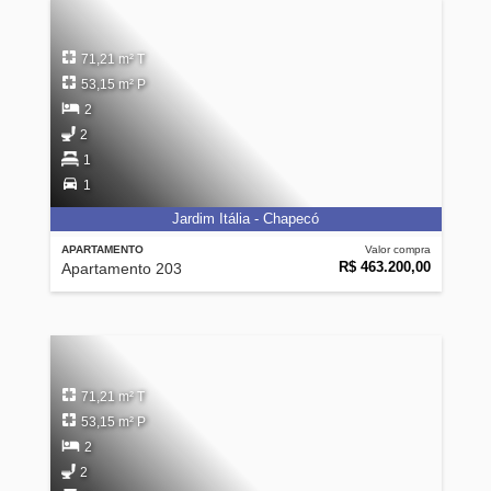
71,21 m² T
53,15 m² P
2
2
1
1
Jardim Itália - Chapecó
APARTAMENTO
Valor compra
R$ 463.200,00
Apartamento 203
71,21 m² T
53,15 m² P
2
2