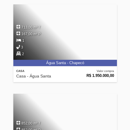
713,00 m² T
167,00 m² P
1
3
2
Água Santa - Chapecó
CASA
Valor compra
R$ 1.950.000,00
Casa - Água Santa
852,00 m² T