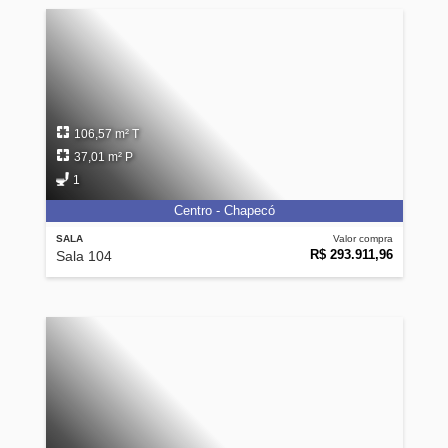
106,57 m² T
37,01 m² P
1
Centro - Chapecó
SALA
Valor compra
R$ 293.911,96
Sala 104