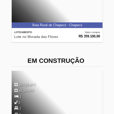
Área Rural de Chapecó - Chapecó
LOTEAMENTO
Valor compra
R$ 359.100,00
Lote no Morada das Flores
EM CONSTRUÇÃO
107,83 m² T
83,24 m² P
1
2
1