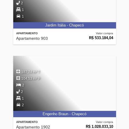
2
1
1
Jardim Itália - Chapecó
APARTAMENTO
Valor compra
R$ 533.184,04
Apartamento 903
187,74 m² T
104,53 m² P
2
2
1
2
Engenho Braun - Chapecó
APARTAMENTO
Valor compra
R$ 1.028.033,10
Apartamento 1902