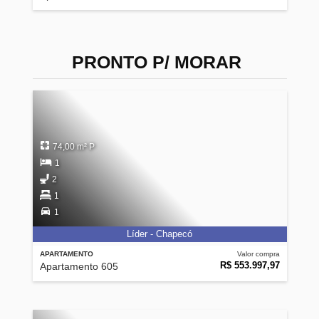
PRONTO P/ MORAR
74,00 m² P
1
2
1
1
Líder - Chapecó
APARTAMENTO
Valor compra
R$ 553.997,97
Apartamento 605