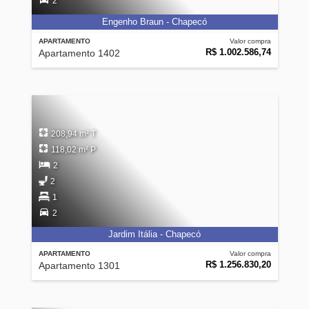
2
Engenho Braun - Chapecó
APARTAMENTO
Valor compra
R$ 1.002.586,74
Apartamento 1402
208,94 m² T
118,02 m² P
2
2
1
2
Jardim Itália - Chapecó
APARTAMENTO
Valor compra
R$ 1.256.830,20
Apartamento 1301