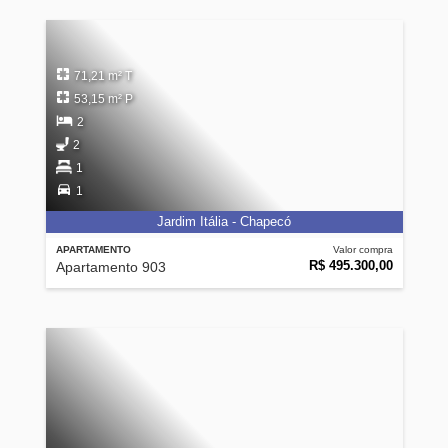
71,21 m² T
53,15 m² P
2
2
1
1
Jardim Itália - Chapecó
APARTAMENTO
Valor compra
R$ 495.300,00
Apartamento 903