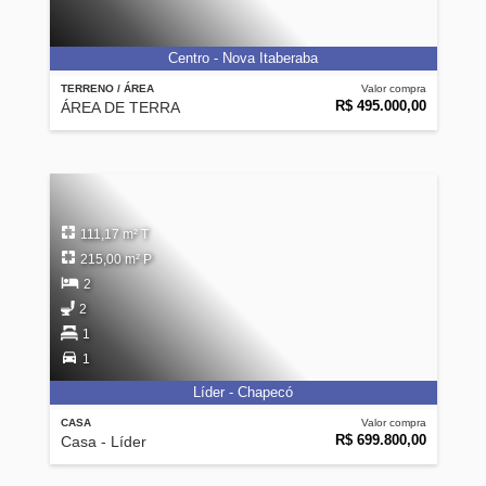
Centro - Nova Itaberaba
TERRENO / ÁREA
Valor compra
R$ 495.000,00
ÁREA DE TERRA
111,17 m² T
215,00 m² P
2
2
1
1
Líder - Chapecó
CASA
Valor compra
R$ 699.800,00
Casa - Líder