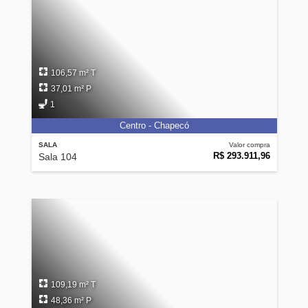
106,57 m² T
37,01 m² P
1
Centro - Chapecó
SALA
Valor compra
R$ 293.911,96
Sala 104
109,19 m² T
48,36 m² P