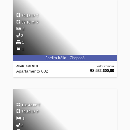
79,18 m² T
59,10 m² P
2
2
1
1
Jardim Itália - Chapecó
APARTAMENTO
Valor compra
R$ 532.600,00
Apartamento 802
118,43 m² T
79,39 m² P
1
2