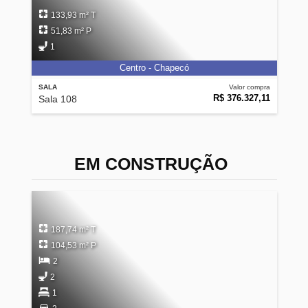
133,93 m² T
51,83 m² P
1
Centro - Chapecó
SALA
Valor compra
R$ 376.327,11
Sala 108
EM CONSTRUÇÃO
187,74 m² T
104,53 m² P
2
2
1