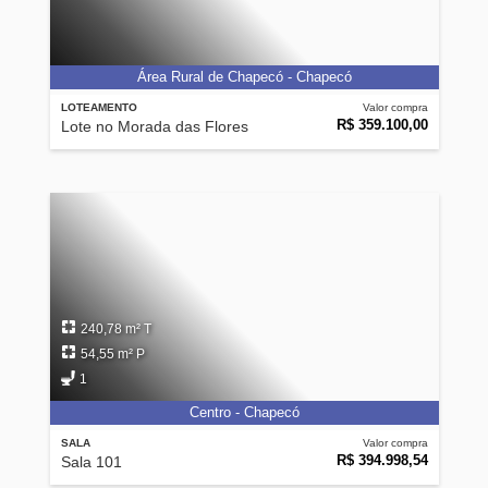
Área Rural de Chapecó - Chapecó
LOTEAMENTO
Valor compra
R$ 359.100,00
Lote no Morada das Flores
240,78 m² T
54,55 m² P
1
Centro - Chapecó
SALA
Valor compra
R$ 394.998,54
Sala 101