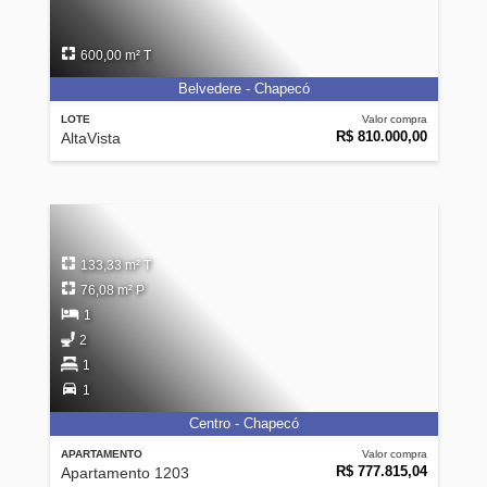
600,00 m² T
Belvedere - Chapecó
LOTE
Valor compra
R$ 810.000,00
AltaVista
133,33 m² T
76,08 m² P
1
2
1
1
Centro - Chapecó
APARTAMENTO
Valor compra
R$ 777.815,04
Apartamento 1203