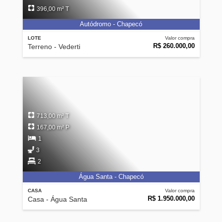
396,00 m² T
Autódromo - Chapecó
LOTE
Valor compra
R$ 260.000,00
Terreno - Vederti
713,00 m² T
167,00 m² P
1
3
2
Água Santa - Chapecó
CASA
Valor compra
R$ 1.950.000,00
Casa - Água Santa