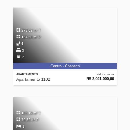
273,62 m² T
164,50 m² P
4
3
2
Centro - Chapecó
APARTAMENTO
Valor compra
R$ 2.021.000,00
Apartamento 1102
105,19 m² T
70,52 m² P
1