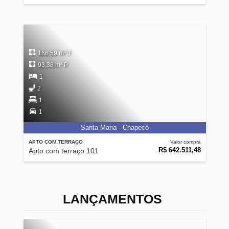
166,59 m² T
93,38 m² P
1
2
1
1
Santa Maria - Chapecó
APTO COM TERRAÇO
Valor compra
R$ 642.511,48
Apto com terraço 101
LANÇAMENTOS