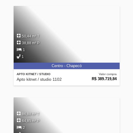
50,44 m² T
38,88 m² P
1
1
Centro - Chapecó
APTO KITNET / STUDIO
Valor compra
R$ 389.719,84
Apto kitnet / studio 1102
86,88 m² T
64,85 m² P
2