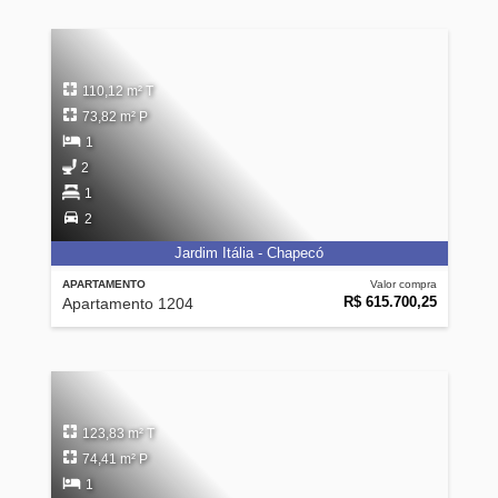
110,12 m² T
73,82 m² P
1
2
1
2
Jardim Itália - Chapecó
APARTAMENTO
Valor compra
R$ 615.700,25
Apartamento 1204
123,83 m² T
74,41 m² P
1