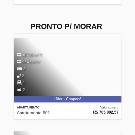
PRONTO P/ MORAR
107,50 m² T
95,45 m² P
2
2
1
2
Líder - Chapecó
APARTAMENTO
Valor compra
R$ 705.002,57
Apartamento 601