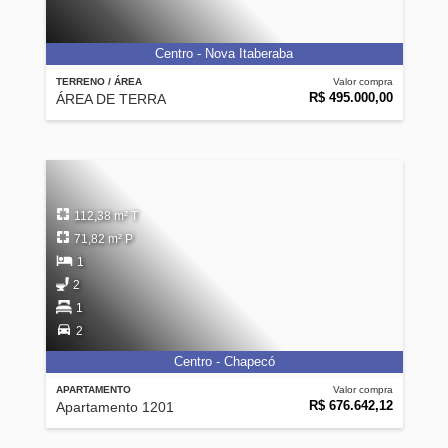
Centro - Nova Itaberaba
TERRENO / ÁREA
Valor compra
R$ 495.000,00
ÁREA DE TERRA
112,38 m² T
71,82 m² P
1
2
1
2
Centro - Chapecó
APARTAMENTO
Valor compra
R$ 676.642,12
Apartamento 1201