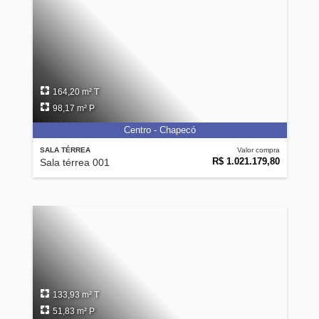
164,20 m² T
98,17 m² P
Centro - Chapecó
SALA TÉRREA
Valor compra
R$ 1.021.179,80
Sala térrea 001
133,93 m² T
51,83 m² P