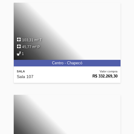
103,31 m² T
45,77 m² P
1
Centro - Chapecó
SALA
Valor compra
R$ 332.269,30
Sala 107