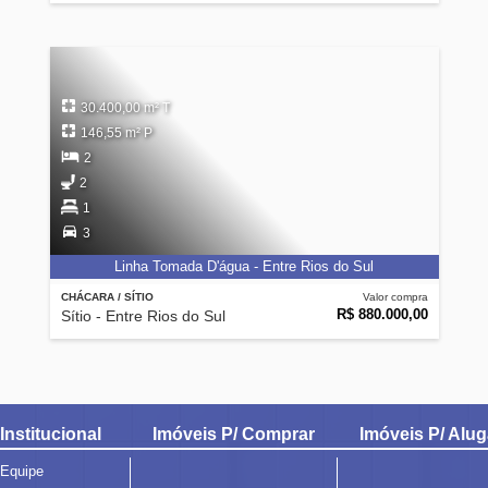
30.400,00 m² T
146,55 m² P
2
2
1
3
Linha Tomada D'água - Entre Rios do Sul
CHÁCARA / SÍTIO
Valor compra
R$ 880.000,00
Sítio - Entre Rios do Sul
Institucional
Imóveis P/ Comprar
Imóveis P/ Alug
Equipe