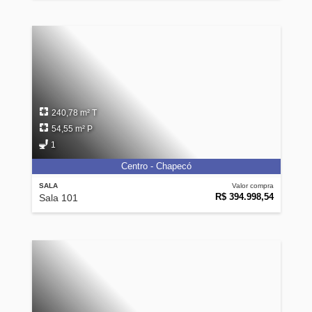
240,78 m² T
54,55 m² P
1
Centro - Chapecó
SALA
Valor compra
R$ 394.998,54
Sala 101