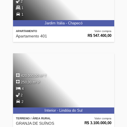
2
1
1
Jardim Itália - Chapecó
APARTAMENTO
Valor compra
R$ 547.400,00
Apartamento 401
420.000,00 m² T
250,00 m² P
4
2
2
Interior - Lindóia do Sul
TERRENO / ÁREA RURAL
Valor compra
R$ 3.100.000,00
GRANJA DE SUÍNOS