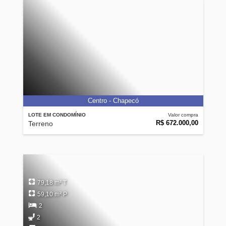
Centro - Chapecó
LOTE EM CONDOMÍNIO
Valor compra
R$ 672.000,00
Terreno
79,18 m² T
59,10 m² P
2
2