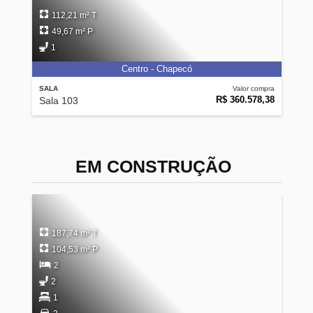
112,21 m² T
49,67 m² P
1
Centro - Chapecó
SALA
Valor compra
R$ 360.578,38
Sala 103
EM CONSTRUÇÃO
187,74 m² T
104,53 m² P
2
2
1