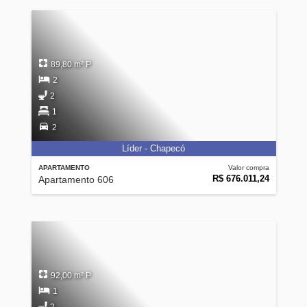
89,80 m² P
2
2
1
2
Líder - Chapecó
APARTAMENTO
Valor compra
R$ 676.011,24
Apartamento 606
92,00 m² P
1