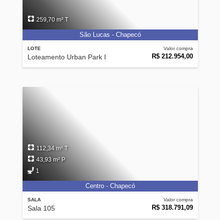
259,70 m² T
São Lucas - Chapecó
LOTE
Valor compra
R$ 212.954,00
Loteamento Urban Park I
112,34 m² T
43,93 m² P
1
Centro - Chapecó
SALA
Valor compra
R$ 318.791,09
Sala 105