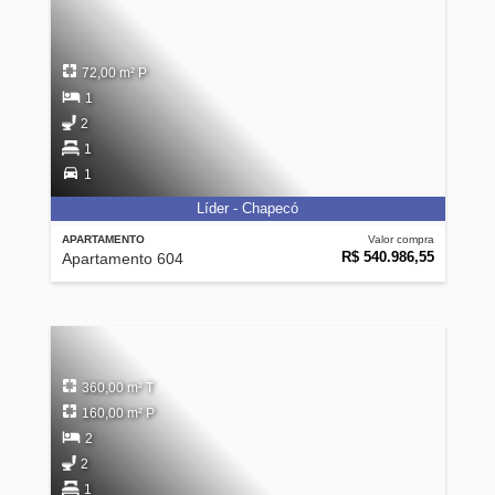
72,00 m² P
1
2
1
1
Líder - Chapecó
APARTAMENTO
Valor compra
R$ 540.986,55
Apartamento 604
360,00 m² T
160,00 m² P
2
2
1