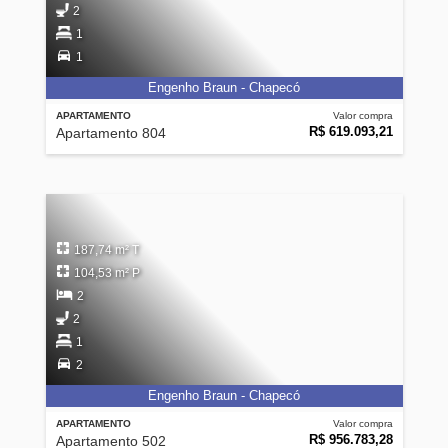
2
1
1
Engenho Braun - Chapecó
APARTAMENTO
Valor compra
R$ 619.093,21
Apartamento 804
187,74 m² T
104,53 m² P
2
2
1
2
Engenho Braun - Chapecó
APARTAMENTO
Valor compra
R$ 956.783,28
Apartamento 502