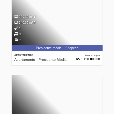
229,30 m² T
140,65 m² P
4
3
2
Presidente médici - Chapecó
APARTAMENTO
Valor compra
R$ 1.190.000,00
Apartamento - Presidente Médici