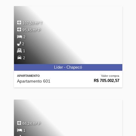
107,50 m² T
95,45 m² P
2
2
1
2
Líder - Chapecó
APARTAMENTO
Valor compra
R$ 705.002,57
Apartamento 601
66,24 m² P
1