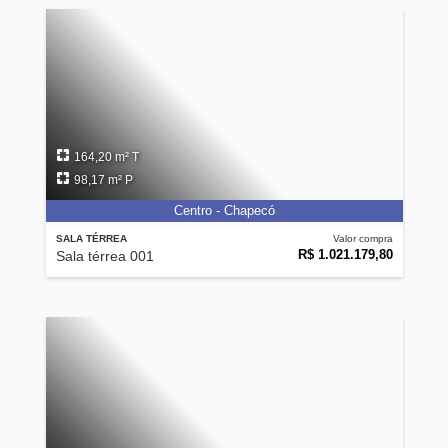
164,20 m² T
98,17 m² P
Centro - Chapecó
SALA TÉRREA
Valor compra
R$ 1.021.179,80
Sala térrea 001