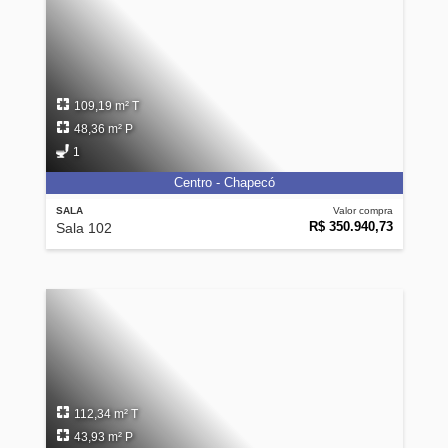
109,19 m² T
48,36 m² P
1
Centro - Chapecó
SALA
Valor compra
R$ 350.940,73
Sala 102
112,34 m² T
43,93 m² P