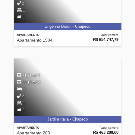
2
1
1
Engenho Braun - Chapecó
APARTAMENTO
Valor compra
R$ 654.747,79
Apartamento 1904
71,21 m² T
53,15 m² P
2
2
1
1
Jardim Itália - Chapecó
APARTAMENTO
Valor compra
R$ 463.200,00
Apartamento 203