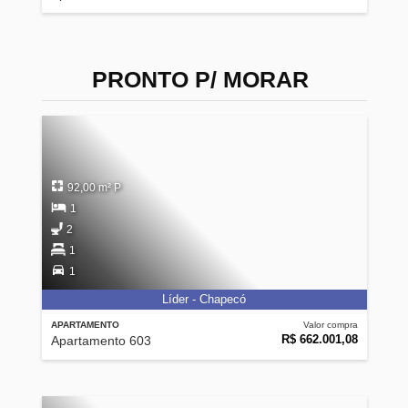
PRONTO P/ MORAR
92,00 m² P
1
2
1
1
Líder - Chapecó
APARTAMENTO
Valor compra
R$ 662.001,08
Apartamento 603