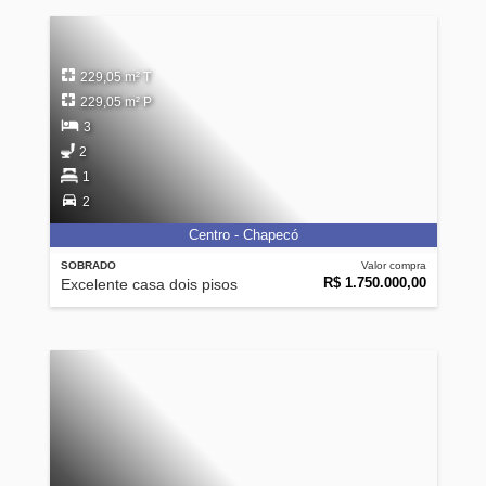
229,05 m² T
229,05 m² P
3
2
1
2
Centro - Chapecó
SOBRADO
Valor compra
R$ 1.750.000,00
Excelente casa dois pisos