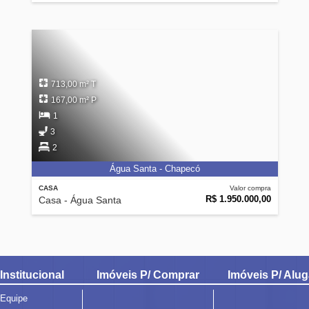
713,00 m² T
167,00 m² P
1
3
2
Água Santa - Chapecó
CASA
Valor compra
R$ 1.950.000,00
Casa - Água Santa
Institucional
Imóveis P/ Comprar
Imóveis P/ Alug
Equipe