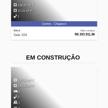
106,57 m² T
37,01 m² P
1
Centro - Chapecó
SALA
Valor compra
R$ 293.911,96
Sala 104
EM CONSTRUÇÃO
187,74 m² T
104,53 m² P
2
2
1