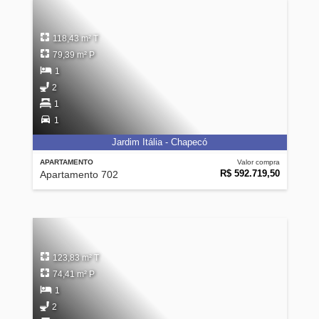
118,43 m² T
79,39 m² P
1
2
1
1
Jardim Itália - Chapecó
APARTAMENTO
Valor compra
R$ 592.719,50
Apartamento 702
123,83 m² T
74,41 m² P
1
2