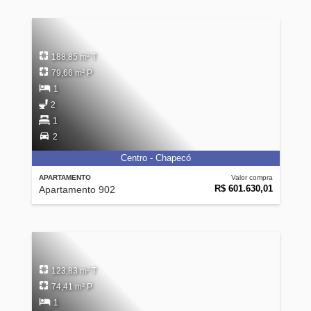
188,85 m² T
79,66 m² P
1
2
1
2
Centro - Chapecó
APARTAMENTO
Valor compra
R$ 601.630,01
Apartamento 902
123,83 m² T
74,41 m² P
1