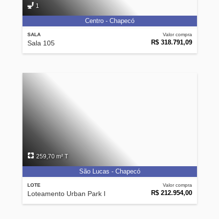
1
Centro - Chapecó
SALA
Valor compra
R$ 318.791,09
Sala 105
259,70 m² T
São Lucas - Chapecó
LOTE
Valor compra
R$ 212.954,00
Loteamento Urban Park I