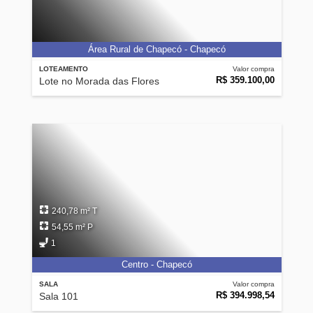
Área Rural de Chapecó - Chapecó
LOTEAMENTO
Valor compra
R$ 359.100,00
Lote no Morada das Flores
240,78 m² T
54,55 m² P
1
Centro - Chapecó
SALA
Valor compra
R$ 394.998,54
Sala 101