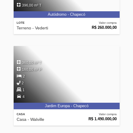
396,00 m² T
Autódromo - Chapecó
LOTE
Valor compra
R$ 260.000,00
Terreno - Vederti
360,00 m² T
160,00 m² P
2
2
1
4
Jardim Europa - Chapecó
CASA
Valor compra
R$ 1.490.000,00
Casa - Walville