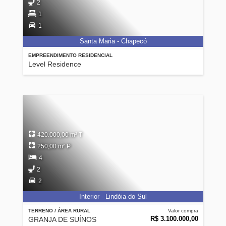
2
1
1
Santa Maria - Chapecó
EMPREENDIMENTO RESIDENCIAL
Level Residence
420.000,00 m² T
250,00 m² P
4
2
2
Interior - Lindóia do Sul
TERRENO / ÁREA RURAL
Valor compra
R$ 3.100.000,00
GRANJA DE SUÍNOS