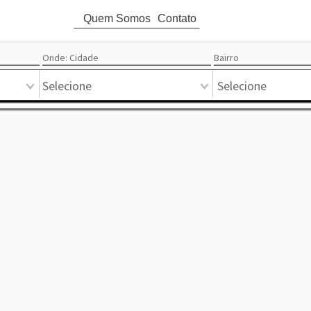
Quem Somos
Contato
attach_money
Ord
Onde: Cidade
Bairro
Circular
Mapa
Pontual
Mercado
Favoritos
Destaque
Lista
Selecione
Selecione