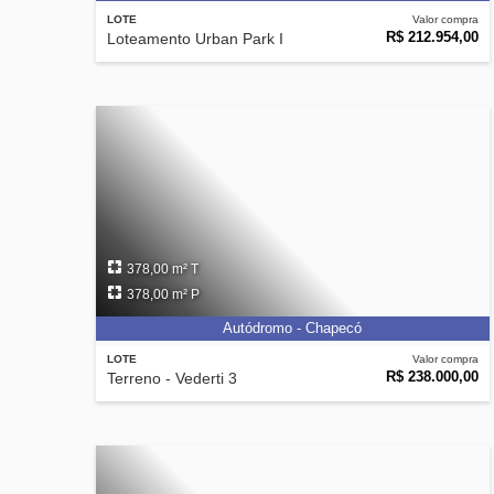
LOTE
Valor compra
R$ 212.954,00
Loteamento Urban Park I
378,00 m² T
378,00 m² P
Autódromo - Chapecó
LOTE
Valor compra
R$ 238.000,00
Terreno - Vederti 3