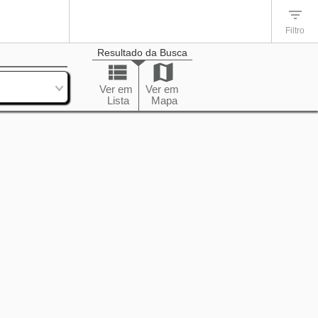
Filtro
Resultado da Busca
enação
Ver em
Ver em
Lista
Mapa