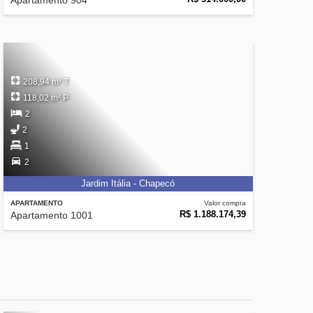
Apartamento 904
208,94 m² T
118,02 m² P
2
2
1
2
Jardim Itália - Chapecó
APARTAMENTO
Valor compra
R$ 1.188.174,39
Apartamento 1001