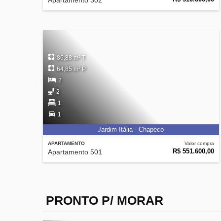
Apartamento 302
86,88 m² T
64,85 m² P
2
2
1
1
Jardim Itália - Chapecó
APARTAMENTO
Valor compra
R$ 551.600,00
Apartamento 501
PRONTO P/ MORAR