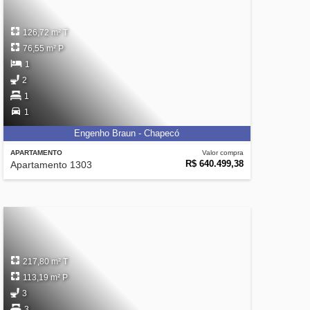
126,72 m² T
76,55 m² P
1
2
1
1
Engenho Braun - Chapecó
APARTAMENTO
Valor compra
R$ 640.499,38
Apartamento 1303
217,80 m² T
113,19 m² P
3
3