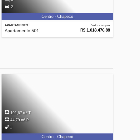
2
Centro - Chapecó
APARTAMENTO
Valor compra
R$ 1.018.476,88
Apartamento 501
101,67 m² T
44,79 m² P
1
Centro - Chapecó