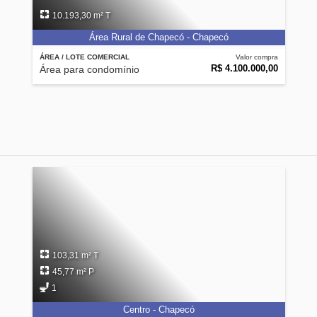
10.193,30 m² T
Área Rural de Chapecó - Chapecó
ÁREA / LOTE COMERCIAL
Valor compra
R$ 4.100.000,00
Área para condomínio
103,31 m² T
45,77 m² P
1
Centro - Chapecó