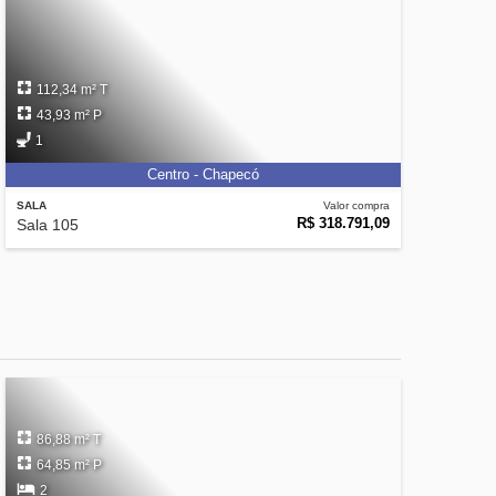
112,34 m² T
43,93 m² P
1
Centro - Chapecó
SALA
Valor compra
R$ 318.791,09
Sala 105
86,88 m² T
64,85 m² P
2