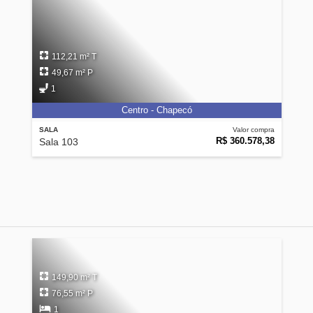
112,21 m² T
49,67 m² P
1
Centro - Chapecó
SALA
Valor compra
R$ 360.578,38
Sala 103
149,90 m² T
76,55 m² P
1