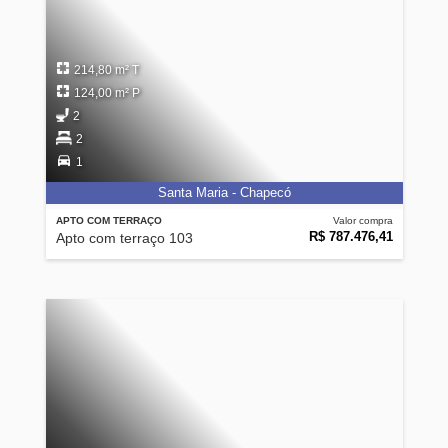
214,80 m² T
124,00 m² P
2
2
1
Santa Maria - Chapecó
APTO COM TERRAÇO
Valor compra
R$ 787.476,41
Apto com terraço 103