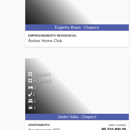
Engenho Braun - Chapecó
EMPREENDIMENTO RESIDENCIAL
Âmbar Home Club
79,18 m² T
59,10 m² P
2
2
1
1
Jardim Itália - Chapecó
APARTAMENTO
Valor compra
R$ 510.800,00