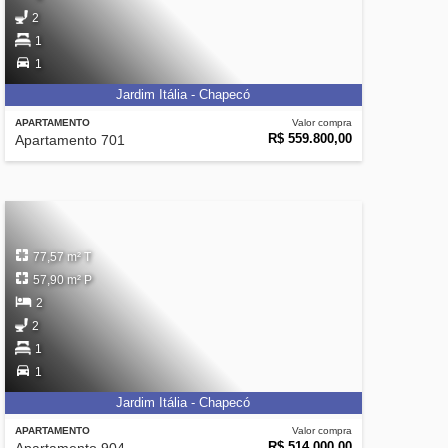
2
1
1
Jardim Itália - Chapecó
APARTAMENTO
Valor compra
R$ 559.800,00
Apartamento 701
77,57 m² T
57,90 m² P
2
2
1
1
Jardim Itália - Chapecó
APARTAMENTO
Valor compra
R$ 514.000,00