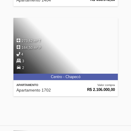
Apartamento 1404
273,62 m² T
164,50 m² P
4
3
2
Centro - Chapecó
APARTAMENTO
Valor compra
R$ 2.106.000,00
Apartamento 1702