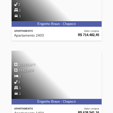
2
1
1
Engenho Braun - Chapecó
APARTAMENTO
Valor compra
R$ 714.482,45
Apartamento 2403
123,83 m² T
74,41 m² P
1
2
1
1
Engenho Braun - Chapecó
APARTAMENTO
Valor compra
R$ 638.541,16