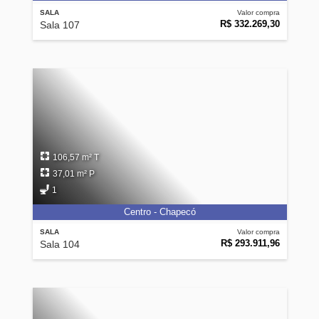
SALA
Valor compra
R$ 332.269,30
Sala 107
106,57 m² T
37,01 m² P
1
Centro - Chapecó
SALA
Valor compra
R$ 293.911,96
Sala 104