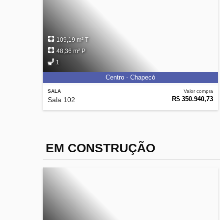
109,19 m² T
48,36 m² P
1
Centro - Chapecó
SALA
Valor compra
R$ 350.940,73
Sala 102
EM CONSTRUÇÃO