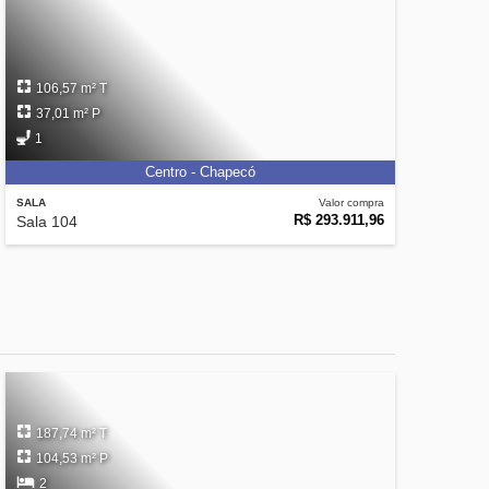
106,57 m² T
37,01 m² P
1
Centro - Chapecó
SALA
Valor compra
R$ 293.911,96
Sala 104
187,74 m² T
104,53 m² P
2