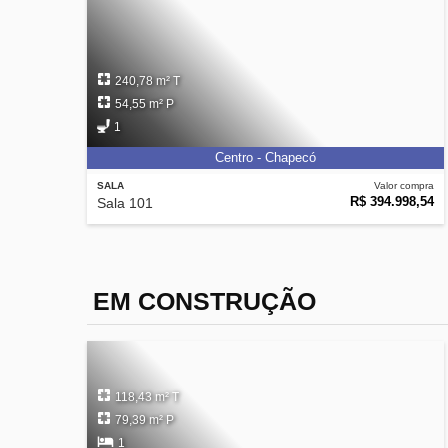
240,78 m² T
54,55 m² P
1
Centro - Chapecó
SALA
Valor compra
R$ 394.998,54
Sala 101
EM CONSTRUÇÃO
118,43 m² T
79,39 m² P
1