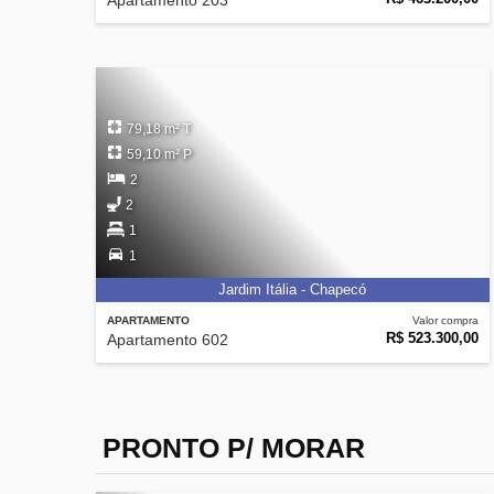
Apartamento 203
79,18 m² T
59,10 m² P
2
2
1
1
Jardim Itália - Chapecó
APARTAMENTO
Valor compra
R$ 523.300,00
Apartamento 602
PRONTO P/ MORAR