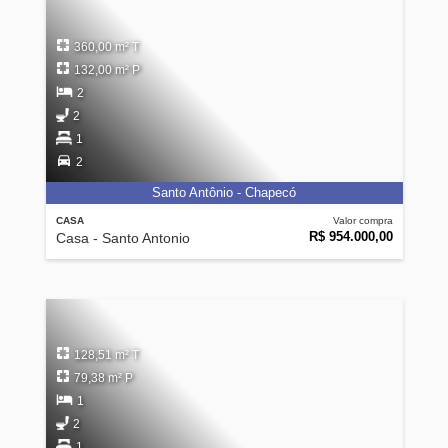
360,00 m² T
132,00 m² P
2
2
1
2
Santo Antônio - Chapecó
CASA
Valor compra
R$ 954.000,00
Casa - Santo Antonio
128,51 m² T
79,38 m² P
1
2
1