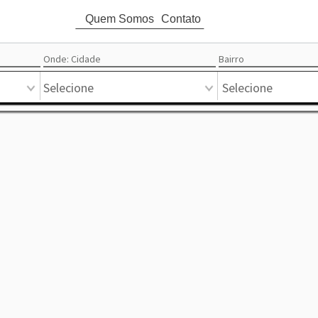
Quem Somos
Contato
attach_money
Ord
Onde: Cidade
Bairro
Circular
Mapa
Pontual
Mercado
Favoritos
Destaque
Lista
Selecione
Selecione