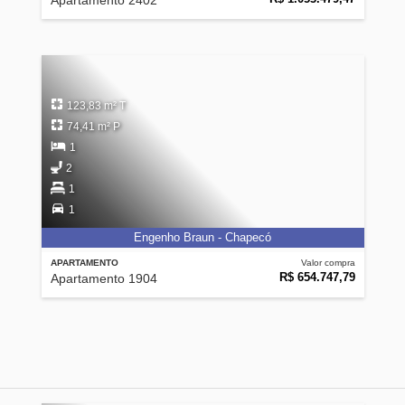
Apartamento 2402
123,83 m² T
74,41 m² P
1
2
1
1
Engenho Braun - Chapecó
APARTAMENTO
Valor compra
R$ 654.747,79
Apartamento 1904