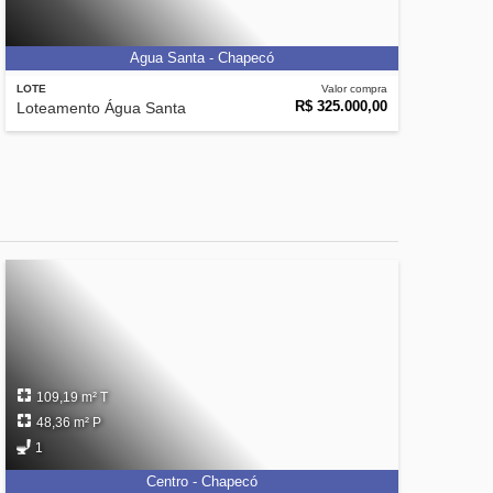
Agua Santa - Chapecó
LOTE
Valor compra
R$ 325.000,00
Loteamento Água Santa
109,19 m² T
48,36 m² P
1
Centro - Chapecó