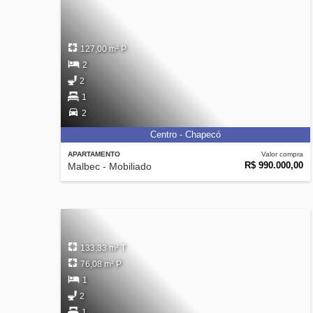
127,00 m² P
2
2
1
2
Centro - Chapecó
APARTAMENTO
Valor compra
R$ 990.000,00
Malbec - Mobiliado
133,33 m² T
76,08 m² P
1
2
1