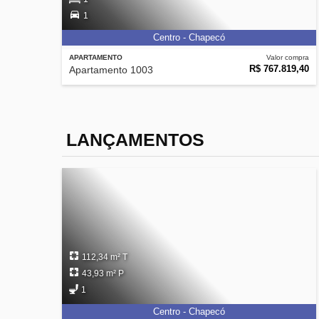
1
Centro - Chapecó
APARTAMENTO
Valor compra
R$ 767.819,40
Apartamento 1003
LANÇAMENTOS
112,34 m² T
43,93 m² P
1
Centro - Chapecó