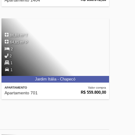
Apartamento 1404
86,88 m² T
64,85 m² P
2
2
1
1
Jardim Itália - Chapecó
APARTAMENTO
Valor compra
R$ 559.800,00
Apartamento 701