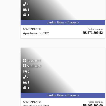
2
1
1
Jardim Itália - Chapecó
APARTAMENTO
Valor compra
R$ 571.209,52
Apartamento 302
71,21 m² T
53,15 m² P
2
2
1
1
Jardim Itália - Chapecó
APARTAMENTO
Valor compra
R$ 463.200,00