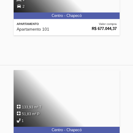
2
Centro - Chapecó
APARTAMENTO
Valor compra
R$ 677.044,37
Apartamento 101
133,93 m² T
51,83 m² P
1
Centro - Chapecó