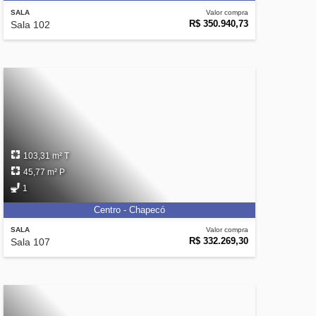
SALA
Valor compra
R$ 350.940,73
Sala 102
103,31 m² T
45,77 m² P
1
Centro - Chapecó
SALA
Valor compra
R$ 332.269,30
Sala 107