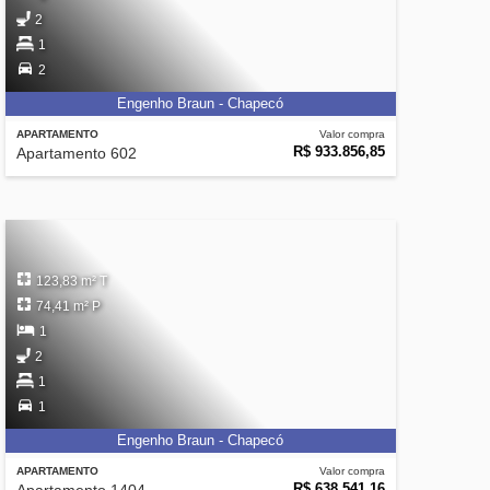
2
1
2
Engenho Braun - Chapecó
APARTAMENTO
Valor compra
R$ 933.856,85
Apartamento 602
123,83 m² T
74,41 m² P
1
2
1
1
Engenho Braun - Chapecó
APARTAMENTO
Valor compra
R$ 638.541,16