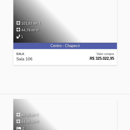
101,67 m² T
44,79 m² P
1
Centro - Chapecó
SALA
Valor compra
R$ 325.022,95
Sala 106
86,88 m² T
64,85 m² P
2