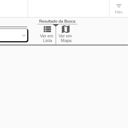
Filtro
Resultado da Busca
enação
Ver em
Ver em
Lista
Mapa