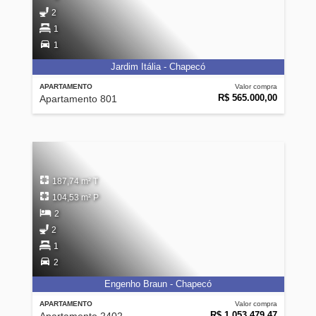
2
1
1
Jardim Itália - Chapecó
APARTAMENTO
Valor compra
R$ 565.000,00
Apartamento 801
187,74 m² T
104,53 m² P
2
2
1
2
Engenho Braun - Chapecó
APARTAMENTO
Valor compra
R$ 1.053.479,47