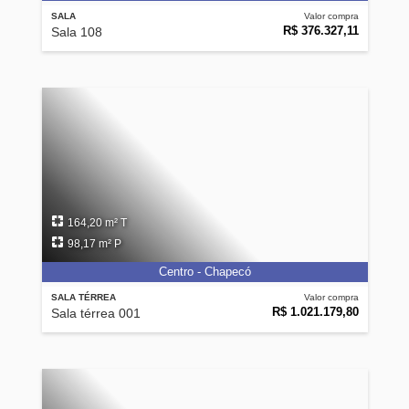
SALA
Valor compra
R$ 376.327,11
Sala 108
164,20 m² T
98,17 m² P
Centro - Chapecó
SALA TÉRREA
Valor compra
R$ 1.021.179,80
Sala térrea 001