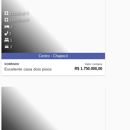
229,05 m² T
229,05 m² P
3
2
1
2
Centro - Chapecó
SOBRADO
Valor compra
R$ 1.750.000,00
Excelente casa dois pisos