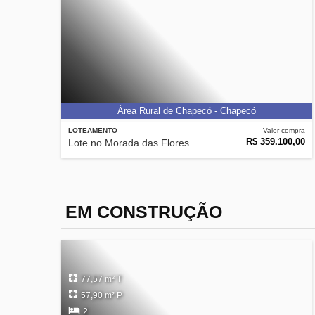
Área Rural de Chapecó - Chapecó
LOTEAMENTO
Valor compra
R$ 359.100,00
Lote no Morada das Flores
EM CONSTRUÇÃO
77,57 m² T
57,90 m² P
2