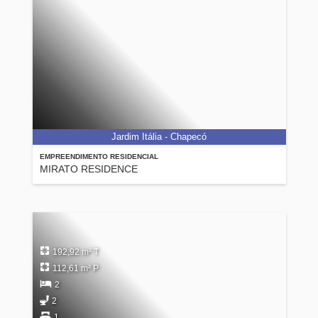
Jardim Itália - Chapecó
EMPREENDIMENTO RESIDENCIAL
MIRATO RESIDENCE
192,92 m² T
112,61 m² P
2
2
1