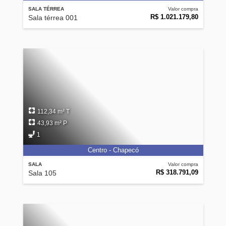
SALA TÉRREA
Valor compra
R$ 1.021.179,80
Sala térrea 001
112,34 m² T
43,93 m² P
1
Centro - Chapecó
SALA
Valor compra
R$ 318.791,09
Sala 105