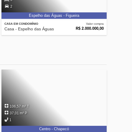
2
Espelho das Águas - Figueira
CASA EM CONDOMÍNIO
Valor compra
R$ 2.000.000,00
Casa - Espelho das Águas
106,57 m² T
37,01 m² P
1
Centro - Chapecó