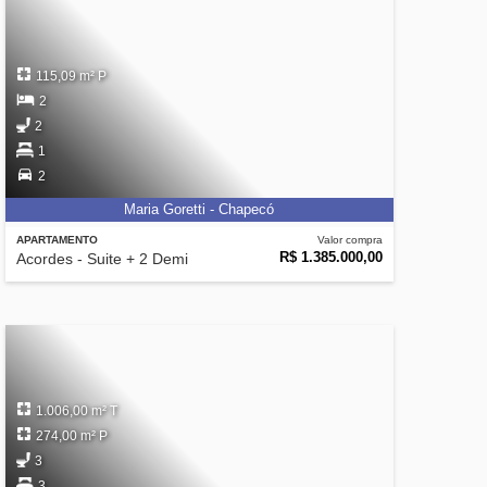
115,09 m² P
2
2
1
2
Maria Goretti - Chapecó
APARTAMENTO
Valor compra
R$ 1.385.000,00
Acordes - Suite + 2 Demi
1.006,00 m² T
274,00 m² P
3
3