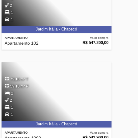
2
1
1
Jardim Itália - Chapecó
APARTAMENTO
Valor compra
R$ 547.200,00
Apartamento 102
79,18 m² T
59,10 m² P
2
2
1
1
Jardim Itália - Chapecó
APARTAMENTO
Valor compra
R$ 541.900,00