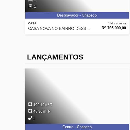
1
Desbravador - Chapecó
CASA
Valor compra
R$ 765.000,00
CASA NOVA NO BAIRRO DESBRAVADOR
LANÇAMENTOS
109,19 m² T
48,36 m² P
1
Centro - Chapecó