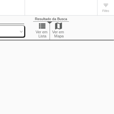
Filtro
Resultado da Busca
enação
Ver em
Ver em
Lista
Mapa