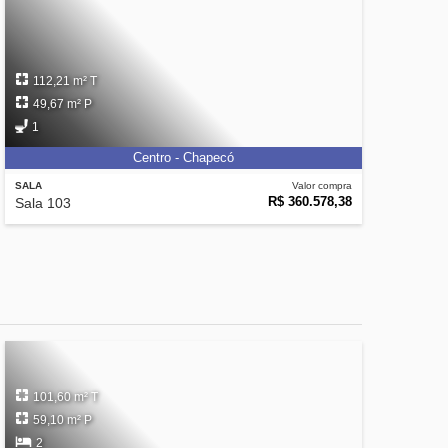
112,21 m² T
49,67 m² P
1
Centro - Chapecó
SALA
Valor compra
R$ 360.578,38
Sala 103
101,60 m² T
59,10 m² P
2