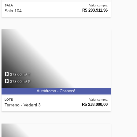
SALA
Valor compra
R$ 293.911,96
Sala 104
378,00 m² T
378,00 m² P
Autódromo - Chapecó
LOTE
Valor compra
R$ 238.000,00
Terreno - Vederti 3