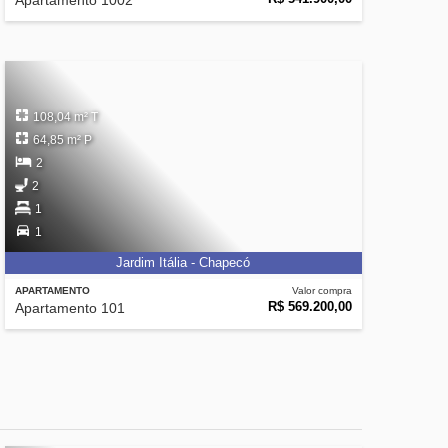
Apartamento 1002
108,04 m² T
64,85 m² P
2
2
1
1
Jardim Itália - Chapecó
APARTAMENTO
Valor compra
R$ 569.200,00
Apartamento 101