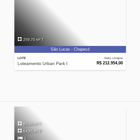
259,70 m² T
São Lucas - Chapecó
LOTE
Valor compra
R$ 212.954,00
Loteamento Urban Park I
86,88 m² T
64,85 m² P
2