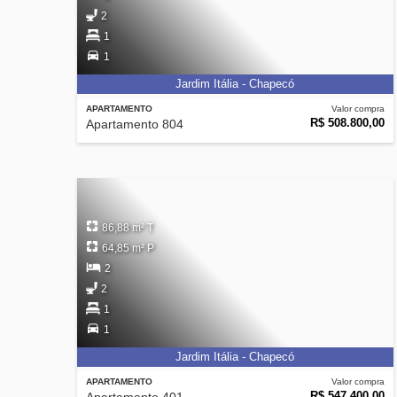
2
1
1
Jardim Itália - Chapecó
APARTAMENTO
Valor compra
R$ 508.800,00
Apartamento 804
86,88 m² T
64,85 m² P
2
2
1
1
Jardim Itália - Chapecó
APARTAMENTO
Valor compra
R$ 547.400,00