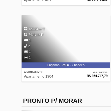
Apartamento 401
123,83 m² T
74,41 m² P
1
2
1
1
Engenho Braun - Chapecó
APARTAMENTO
Valor compra
R$ 654.747,79
Apartamento 1904
PRONTO P/ MORAR