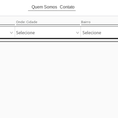
Quem Somos
Contato
attach_money
Ord
Onde: Cidade
Bairro
Circular
Mapa
Pontual
Mercado
Favoritos
Destaque
Lista
Selecione
Selecione