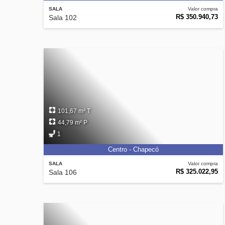
SALA
Valor compra
R$ 350.940,73
Sala 102
101,67 m² T
44,79 m² P
1
Centro - Chapecó
SALA
Valor compra
R$ 325.022,95
Sala 106