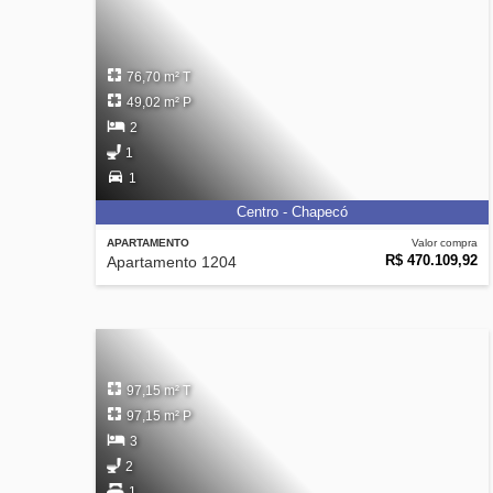
76,70 m² T
49,02 m² P
2
1
1
Centro - Chapecó
APARTAMENTO
Valor compra
R$ 470.109,92
Apartamento 1204
97,15 m² T
97,15 m² P
3
2
1