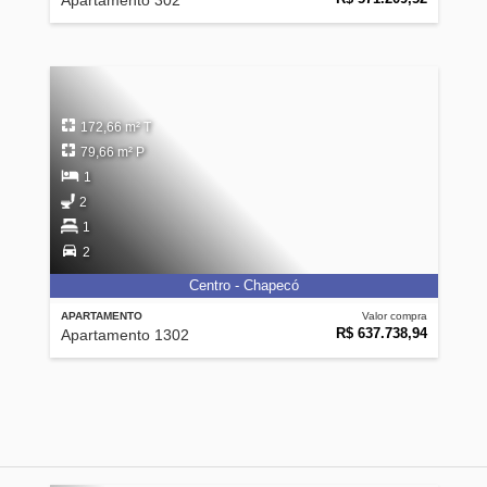
Apartamento 302
172,66 m² T
79,66 m² P
1
2
1
2
Centro - Chapecó
APARTAMENTO
Valor compra
R$ 637.738,94
Apartamento 1302