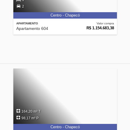
2
Centro - Chapecó
APARTAMENTO
Valor compra
R$ 1.154.683,38
Apartamento 604
164,20 m² T
98,17 m² P
Centro - Chapecó