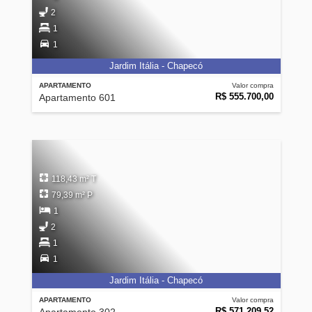
2
1
1
Jardim Itália - Chapecó
APARTAMENTO
Valor compra
R$ 555.700,00
Apartamento 601
118,43 m² T
79,39 m² P
1
2
1
1
Jardim Itália - Chapecó
APARTAMENTO
Valor compra
R$ 571.209,52