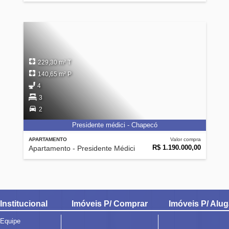
229,30 m² T
140,65 m² P
4
3
2
Presidente médici - Chapecó
APARTAMENTO
Valor compra
R$ 1.190.000,00
Apartamento - Presidente Médici
Institucional
Imóveis P/ Comprar
Imóveis P/ Alug
Equipe