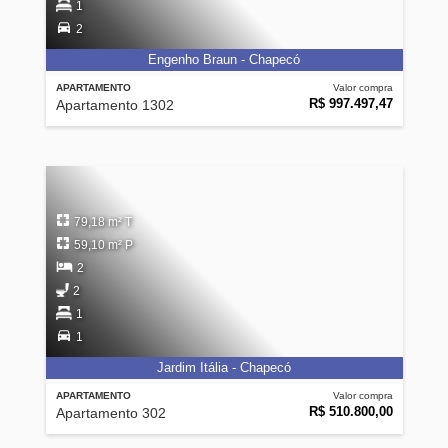
1
2
Engenho Braun - Chapecó
APARTAMENTO
Valor compra
R$ 997.497,47
Apartamento 1302
79,18 m² T
59,10 m² P
2
2
1
1
Jardim Itália - Chapecó
APARTAMENTO
Valor compra
R$ 510.800,00
Apartamento 302