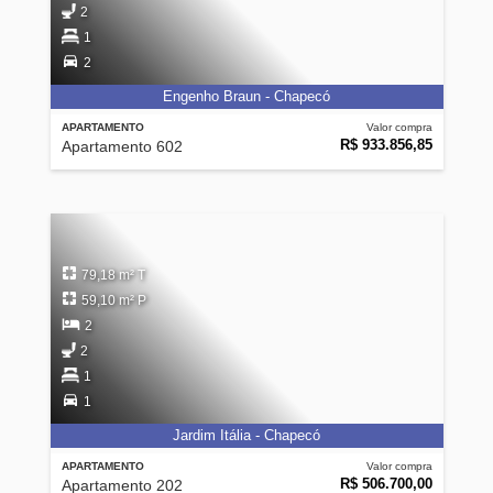
2
1
2
Engenho Braun - Chapecó
APARTAMENTO
Valor compra
R$ 933.856,85
Apartamento 602
79,18 m² T
59,10 m² P
2
2
1
1
Jardim Itália - Chapecó
APARTAMENTO
Valor compra
R$ 506.700,00
Apartamento 202