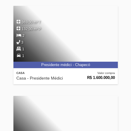
369,00 m² T
132,00 m² P
2
3
1
1
Presidente médici - Chapecó
CASA
Valor compra
R$ 1.600.000,00
Casa - Presidente Médici