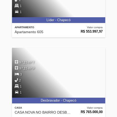
2
1
1
Líder - Chapecó
APARTAMENTO
Valor compra
R$ 553.997,97
Apartamento 605
97,15 m² T
97,15 m² P
3
2
1
1
Desbravador - Chapecó
CASA
Valor compra
R$ 765.000,00
CASA NOVA NO BAIRRO DESBRAVADOR