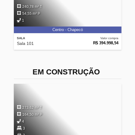
240,78 m² T
54,55 m² P
1
Centro - Chapecó
SALA
Valor compra
R$ 394.998,54
Sala 101
EM CONSTRUÇÃO
273,62 m² T
164,50 m² P
4
3