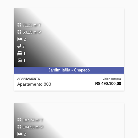
71,21 m² T
53,15 m² P
2
2
1
1
Jardim Itália - Chapecó
APARTAMENTO
Valor compra
R$ 490.100,00
Apartamento 803
187,74 m² T
104,53 m² P
2