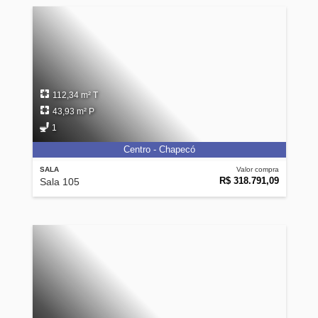
112,34 m² T
43,93 m² P
1
Centro - Chapecó
SALA
Valor compra
R$ 318.791,09
Sala 105