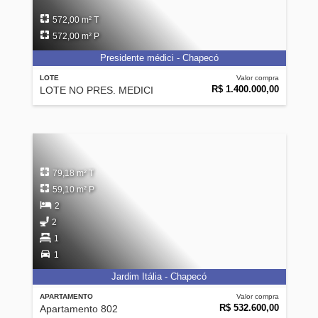
572,00 m² T
572,00 m² P
Presidente médici - Chapecó
LOTE
Valor compra
R$ 1.400.000,00
LOTE NO PRES. MEDICI
79,18 m² T
59,10 m² P
2
2
1
1
Jardim Itália - Chapecó
APARTAMENTO
Valor compra
R$ 532.600,00
Apartamento 802