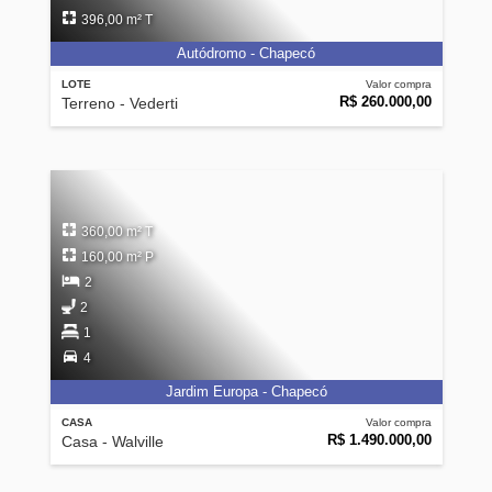
396,00 m² T
Autódromo - Chapecó
LOTE
Valor compra
R$ 260.000,00
Terreno - Vederti
360,00 m² T
160,00 m² P
2
2
1
4
Jardim Europa - Chapecó
CASA
Valor compra
R$ 1.490.000,00
Casa - Walville