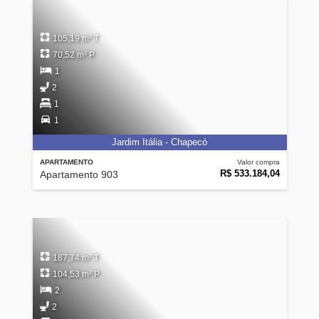
105,19 m² T
70,52 m² P
1
2
1
1
Jardim Itália - Chapecó
APARTAMENTO
Valor compra
R$ 533.184,04
Apartamento 903
187,74 m² T
104,53 m² P
2
2