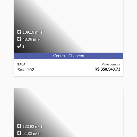
109,19 m² T
48,36 m² P
1
Centro - Chapecó
SALA
Valor compra
R$ 350.940,73
Sala 102
133,93 m² T
51,83 m² P