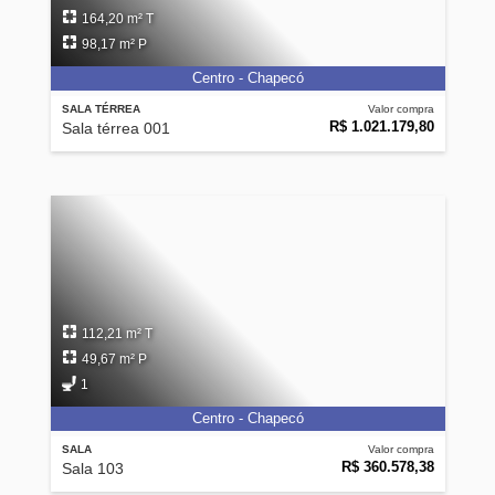
164,20 m² T
98,17 m² P
Centro - Chapecó
SALA TÉRREA
Valor compra
R$ 1.021.179,80
Sala térrea 001
112,21 m² T
49,67 m² P
1
Centro - Chapecó
SALA
Valor compra
R$ 360.578,38
Sala 103