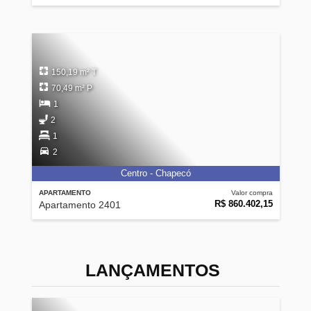
150,19 m² T
70,49 m² P
1
2
1
2
Centro - Chapecó
APARTAMENTO
Valor compra
R$ 860.402,15
Apartamento 2401
LANÇAMENTOS