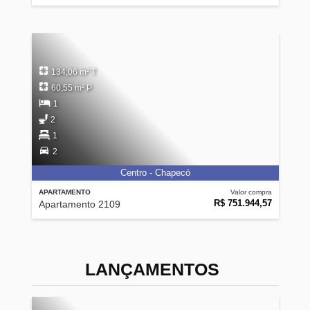
134,06 m² T
60,55 m² P
1
2
1
2
Centro - Chapecó
APARTAMENTO
Valor compra
R$ 751.944,57
Apartamento 2109
LANÇAMENTOS