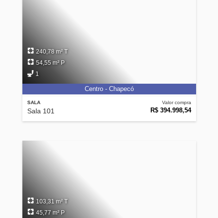
240,78 m² T
54,55 m² P
1
Centro - Chapecó
SALA
Valor compra
R$ 394.998,54
Sala 101
103,31 m² T
45,77 m² P