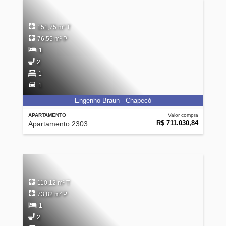
151,75 m² T
76,55 m² P
1
2
1
1
Engenho Braun - Chapecó
APARTAMENTO
Valor compra
R$ 711.030,84
Apartamento 2303
110,12 m² T
73,82 m² P
1
2