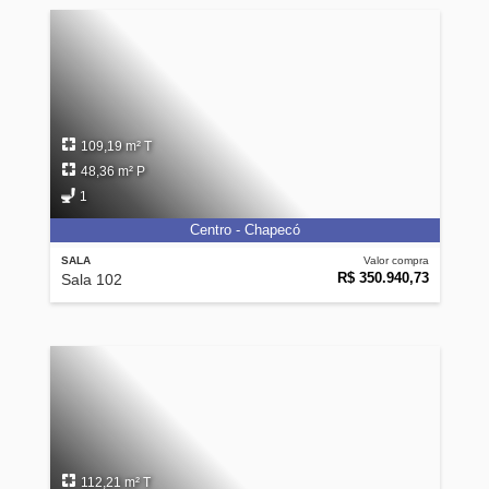
109,19 m² T
48,36 m² P
1
Centro - Chapecó
SALA
Valor compra
R$ 350.940,73
Sala 102
112,21 m² T