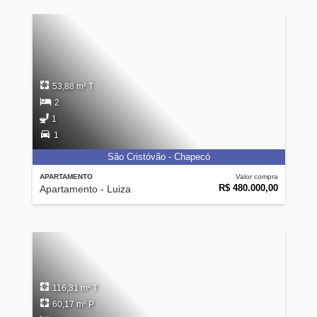
53,88 m² T
2
1
1
São Cristóvão - Chapecó
APARTAMENTO
Valor compra
R$ 480.000,00
Apartamento - Luiza
116,31 m² T
60,17 m² P