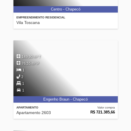
Centro - Chapecó
EMPREENDIMENTO RESIDENCIAL
Vila Toscana
149,90 m² T
76,55 m² P
1
2
1
1
Engenho Braun - Chapecó
APARTAMENTO
Valor compra
R$ 721.385,66
Apartamento 2603