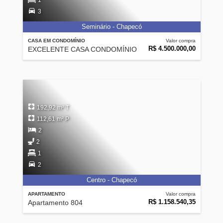
1
3
Seminário - Chapecó
CASA EM CONDOMÍNIO
Valor compra
R$ 4.500.000,00
EXCELENTE CASA CONDOMÍNIO
192,92 m² T
112,61 m² P
2
2
1
2
Centro - Chapecó
APARTAMENTO
Valor compra
R$ 1.158.540,35
Apartamento 804