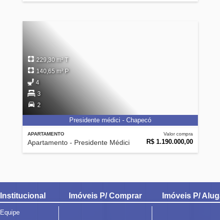
229,30 m² T
140,65 m² P
4
3
2
Presidente médici - Chapecó
APARTAMENTO
Valor compra
R$ 1.190.000,00
Apartamento - Presidente Médici
Institucional
Imóveis P/ Comprar
Imóveis P/ Alug
Equipe