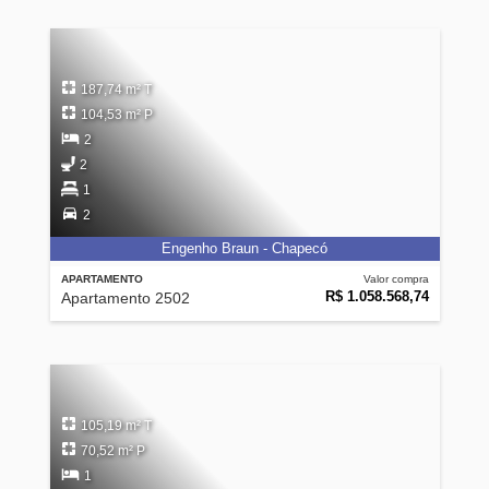
187,74 m² T
104,53 m² P
2
2
1
2
Engenho Braun - Chapecó
APARTAMENTO
Valor compra
R$ 1.058.568,74
Apartamento 2502
105,19 m² T
70,52 m² P
1