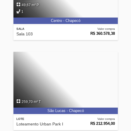
49,67 m² P
1
Centro - Chapecó
SALA
Valor compra
R$ 360.578,38
Sala 103
259,70 m² T
São Lucas - Chapecó
LOTE
Valor compra
R$ 212.954,00
Loteamento Urban Park I