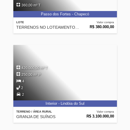
360,00 m² T
Passo dos Fortes - Chapecó
LOTE
Valor compra
R$ 380.000,00
TERRENOS NO LOTEAMENTO WALVILLE III
420.000,00 m² T
250,00 m² P
4
2
2
Interior - Lindóia do Sul
TERRENO / ÁREA RURAL
Valor compra
R$ 3.100.000,00
GRANJA DE SUÍNOS