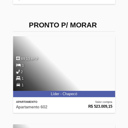
PRONTO P/ MORAR
69,13 m² P
1
2
1
1
Líder - Chapecó
APARTAMENTO
Valor compra
R$ 523.009,15
Apartamento 602