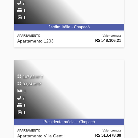
2
1
1
Jardim Itália - Chapecó
APARTAMENTO
Valor compra
R$ 548.106,21
Apartamento 1203
107,83 m² T
83,24 m² P
1
2
1
1
Presidente médici - Chapecó
APARTAMENTO
Valor compra
R$ 513.478,00
Apartamento Villa Gentil