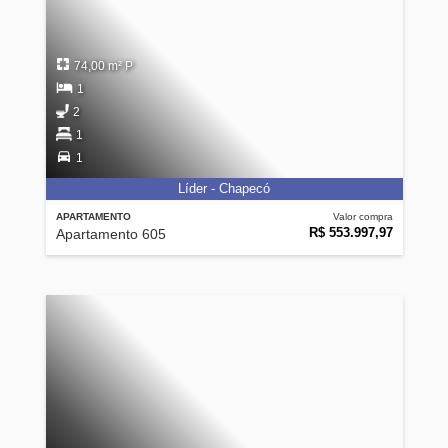
74,00 m² P
1
2
1
1
Líder - Chapecó
APARTAMENTO
Valor compra
R$ 553.997,97
Apartamento 605