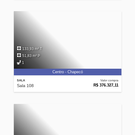
133,93 m² T
51,83 m² P
1
Centro - Chapecó
SALA
Valor compra
R$ 376.327,11
Sala 108