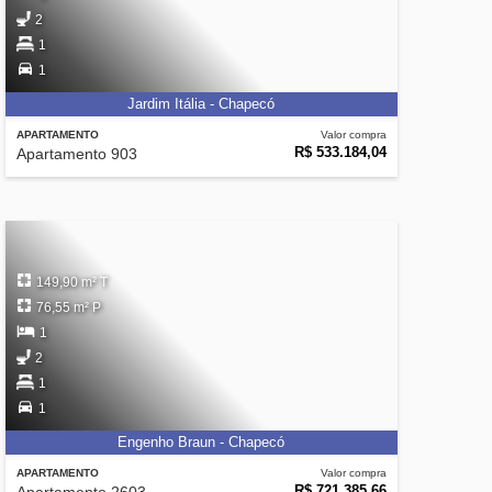
2
1
1
Jardim Itália - Chapecó
APARTAMENTO
Valor compra
R$ 533.184,04
Apartamento 903
149,90 m² T
76,55 m² P
1
2
1
1
Engenho Braun - Chapecó
APARTAMENTO
Valor compra
R$ 721.385,66