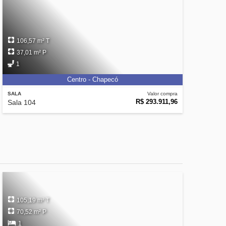
106,57 m² T
37,01 m² P
1
Centro - Chapecó
SALA
Valor compra
R$ 293.911,96
Sala 104
105,19 m² T
70,52 m² P
1