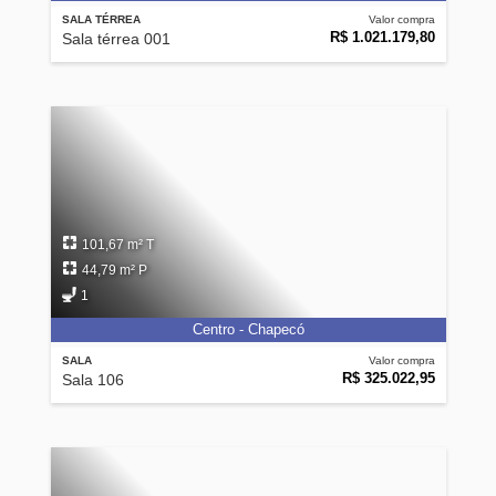
SALA TÉRREA
Valor compra
R$ 1.021.179,80
Sala térrea 001
101,67 m² T
44,79 m² P
1
Centro - Chapecó
SALA
Valor compra
R$ 325.022,95
Sala 106