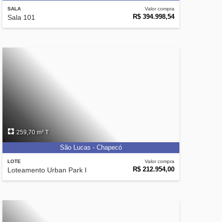
SALA
Valor compra
R$ 394.998,54
Sala 101
259,70 m² T
São Lucas - Chapecó
LOTE
Valor compra
R$ 212.954,00
Loteamento Urban Park I