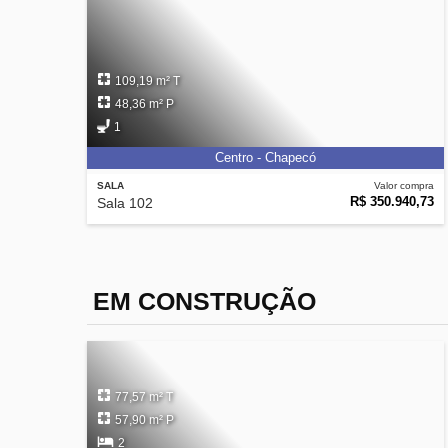
109,19 m² T
48,36 m² P
1
Centro - Chapecó
SALA
Valor compra
R$ 350.940,73
Sala 102
EM CONSTRUÇÃO
77,57 m² T
57,90 m² P
2