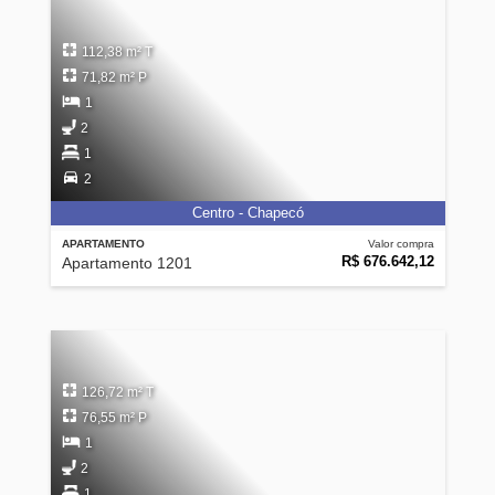
112,38 m² T
71,82 m² P
1
2
1
2
Centro - Chapecó
APARTAMENTO
Valor compra
R$ 676.642,12
Apartamento 1201
126,72 m² T
76,55 m² P
1
2
1