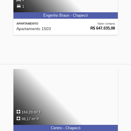
1
Engenho Braun - Chapecó
APARTAMENTO
Valor compra
R$ 647.035,08
Apartamento 1503
164,20 m² T
98,17 m² P
Centro - Chapecó