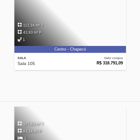
112,34 m² T
43,93 m² P
1
Centro - Chapecó
SALA
Valor compra
R$ 318.791,09
Sala 105
107,83 m² T
83,24 m² P
1