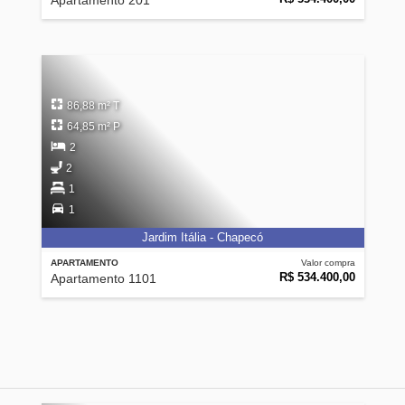
Apartamento 201
86,88 m² T
64,85 m² P
2
2
1
1
Jardim Itália - Chapecó
APARTAMENTO
Valor compra
R$ 534.400,00
Apartamento 1101