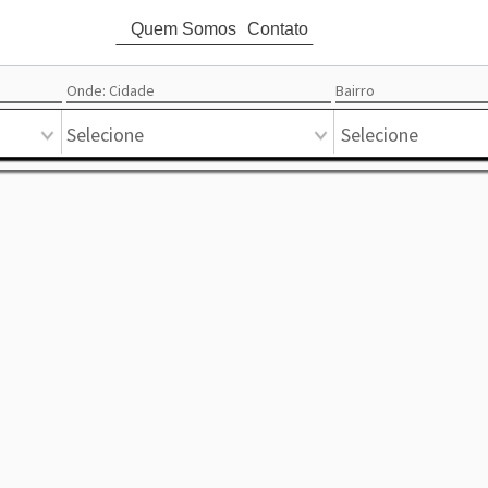
Quem Somos
Contato
attach_money
Ord
Onde: Cidade
Bairro
Circular
Mapa
Pontual
Mercado
Favoritos
Destaque
Lista
Selecione
Selecione