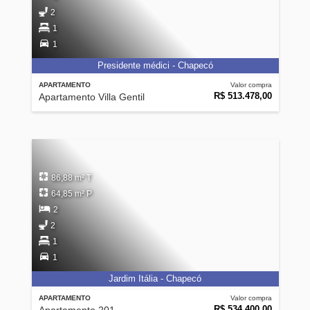
2
1
1
Presidente médici - Chapecó
APARTAMENTO
Valor compra
R$ 513.478,00
Apartamento Villa Gentil
86,88 m² T
64,85 m² P
2
2
1
1
Jardim Itália - Chapecó
APARTAMENTO
Valor compra
R$ 534.400,00