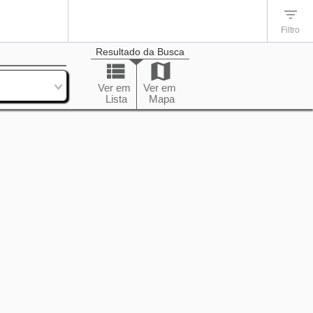
Filtro
Resultado da Busca
enação
Ver em
Ver em
Lista
Mapa