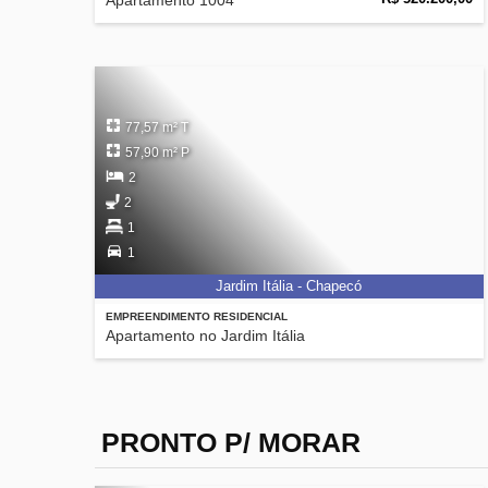
Apartamento 1004
77,57 m² T
57,90 m² P
2
2
1
1
Jardim Itália - Chapecó
EMPREENDIMENTO RESIDENCIAL
Apartamento no Jardim Itália
PRONTO P/ MORAR