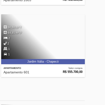
Apartamento 2603
86,88 m² T
64,85 m² P
2
2
1
1
Jardim Itália - Chapecó
APARTAMENTO
Valor compra
R$ 555.700,00
Apartamento 601