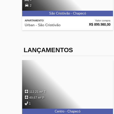
2
São Cristóvão - Chapecó
APARTAMENTO
Valor compra
R$ 899.980,00
Urban - São Cristóvão
LANÇAMENTOS
112,21 m² T
49,67 m² P
1
Centro - Chapecó