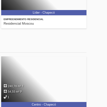
Líder - Chapecó
EMPREENDIMENTO RESIDENCIAL
Residencial Moscou
240,78 m² T
54,55 m² P
1
Centro - Chapecó