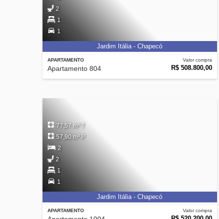
2
1
1
Jardim Itália - Chapecó
APARTAMENTO
Valor compra
R$ 508.800,00
Apartamento 804
77,57 m² T
57,90 m² P
2
2
1
1
Jardim Itália - Chapecó
APARTAMENTO
Valor compra
R$ 520.200,00