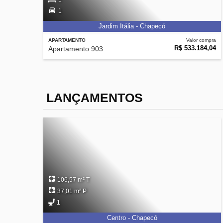
1
Jardim Itália - Chapecó
APARTAMENTO
Valor compra
R$ 533.184,04
Apartamento 903
LANÇAMENTOS
106,57 m² T
37,01 m² P
1
Centro - Chapecó