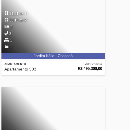
71,21 m² T
53,15 m² P
2
2
1
1
Jardim Itália - Chapecó
APARTAMENTO
Valor compra
R$ 495.300,00
Apartamento 903