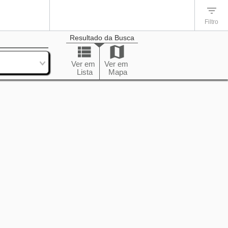
Filtro
Resultado da Busca
enação
Ver em
Ver em
Lista
Mapa