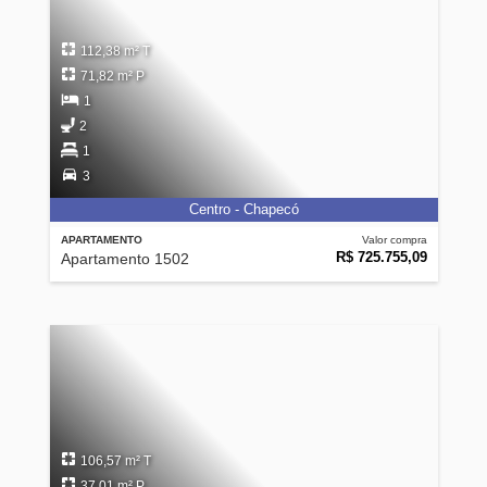
112,38 m² T
71,82 m² P
1
2
1
3
Centro - Chapecó
APARTAMENTO
Valor compra
R$ 725.755,09
Apartamento 1502
106,57 m² T
37,01 m² P