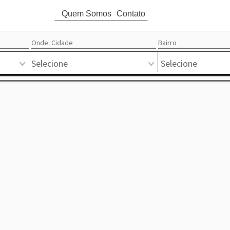
Quem Somos
Contato
attach_money
Ord
Onde: Cidade
Bairro
Circular
Mapa
Pontual
Mercado
Favoritos
Destaque
Lista
Selecione
Selecione