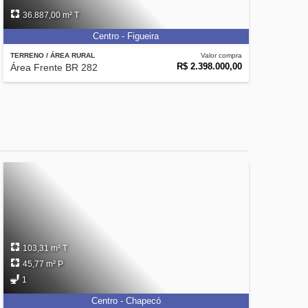
36.887,00 m² T
Centro - Figueira
TERRENO / ÁREA RURAL
Valor compra
R$ 2.398.000,00
Área Frente BR 282
103,31 m² T
45,77 m² P
1
Centro - Chapecó