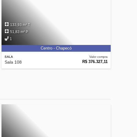
133,93 m² T
51,83 m² P
1
Centro - Chapecó
SALA
Valor compra
R$ 376.327,11
Sala 108