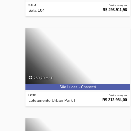
SALA
Valor compra
R$ 293.911,96
Sala 104
259,70 m² T
São Lucas - Chapecó
LOTE
Valor compra
R$ 212.954,00
Loteamento Urban Park I