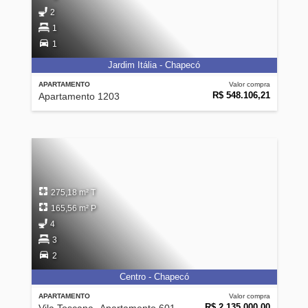
2
1
1
Jardim Itália - Chapecó
APARTAMENTO
Valor compra
R$ 548.106,21
Apartamento 1203
275,18 m² T
165,56 m² P
4
3
2
Centro - Chapecó
APARTAMENTO
Valor compra
R$ 2.135.000,00