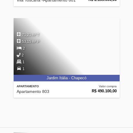
Vila Toscana -Apartamento 601
71,21 m² T
53,15 m² P
2
2
1
1
Jardim Itália - Chapecó
APARTAMENTO
Valor compra
R$ 490.100,00
Apartamento 803