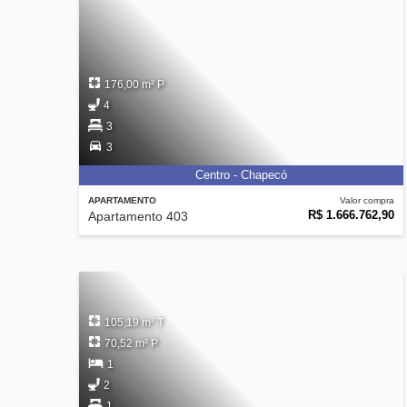
176,00 m² P
4
3
3
Centro - Chapecó
APARTAMENTO
Valor compra
R$ 1.666.762,90
Apartamento 403
105,19 m² T
70,52 m² P
1
2
1