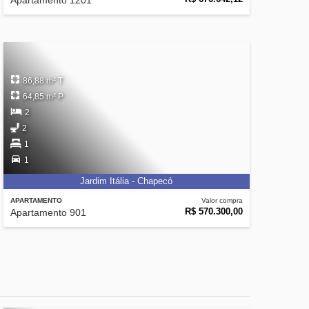
Apartamento 1201
86,88 m² T
64,85 m² P
2
2
1
1
Jardim Itália - Chapecó
APARTAMENTO
Valor compra
R$ 570.300,00
Apartamento 901