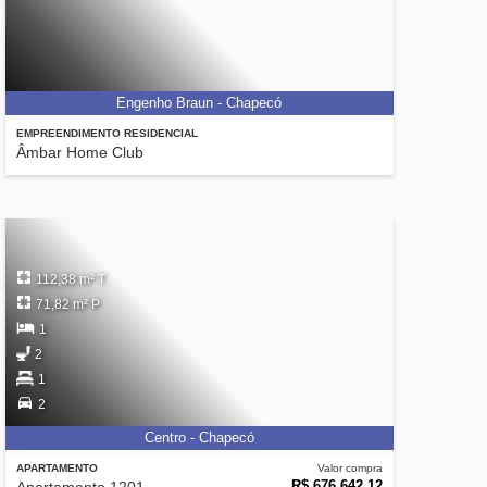
Engenho Braun - Chapecó
EMPREENDIMENTO RESIDENCIAL
Âmbar Home Club
112,38 m² T
71,82 m² P
1
2
1
2
Centro - Chapecó
APARTAMENTO
Valor compra
R$ 676.642,12