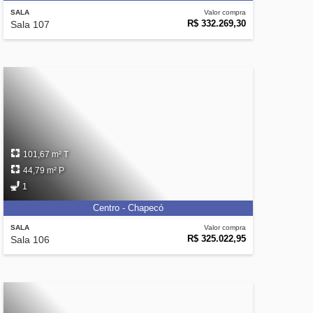
SALA
Valor compra
R$ 332.269,30
Sala 107
101,67 m² T
44,79 m² P
1
Centro - Chapecó
SALA
Valor compra
R$ 325.022,95
Sala 106