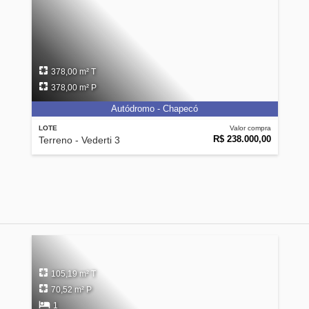
378,00 m² T
378,00 m² P
Autódromo - Chapecó
LOTE
Valor compra
R$ 238.000,00
Terreno - Vederti 3
105,19 m² T
70,52 m² P
1