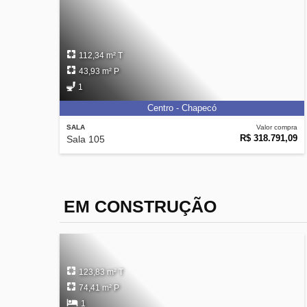
112,34 m² T
43,93 m² P
1
Centro - Chapecó
SALA
Valor compra
R$ 318.791,09
Sala 105
EM CONSTRUÇÃO
123,83 m² T
74,41 m² P
1