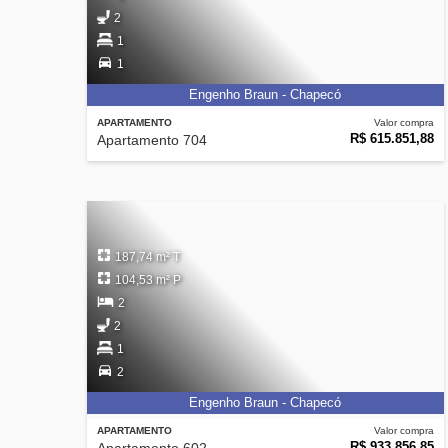
2
1
1
Engenho Braun - Chapecó
APARTAMENTO
Valor compra
R$ 615.851,88
Apartamento 704
187,74 m² T
104,53 m² P
2
2
1
2
Engenho Braun - Chapecó
APARTAMENTO
Valor compra
R$ 933.856,85