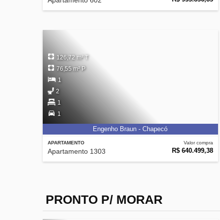
Apartamento 602
126,72 m² T
76,55 m² P
1
2
1
1
Engenho Braun - Chapecó
APARTAMENTO
Valor compra
R$ 640.499,38
Apartamento 1303
PRONTO P/ MORAR