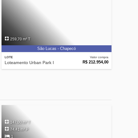
259,70 m² T
São Lucas - Chapecó
LOTE
Valor compra
R$ 212.954,00
Loteamento Urban Park I
147,00 m² T
74,41 m² P
1