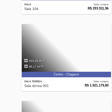
SALA
Valor compra
R$ 293.911,96
Sala 104
164,20 m² T
98,17 m² P
Centro - Chapecó
SALA TÉRREA
Valor compra
R$ 1.021.179,80
Sala térrea 001