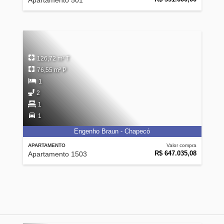
Apartamento 501
126,72 m² T
76,55 m² P
1
2
1
1
Engenho Braun - Chapecó
APARTAMENTO
Valor compra
R$ 647.035,08
Apartamento 1503