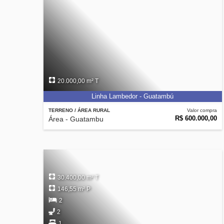
20.000,00 m² T
Linha Lambedor - Guatambú
TERRENO / ÁREA RURAL
Valor compra
R$ 600.000,00
Área - Guatambu
30.400,00 m² T
146,55 m² P
2
2
1