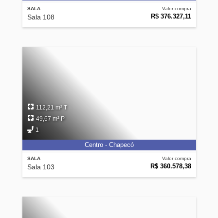
SALA
Valor compra
R$ 376.327,11
Sala 108
112,21 m² T
49,67 m² P
1
Centro - Chapecó
SALA
Valor compra
R$ 360.578,38
Sala 103