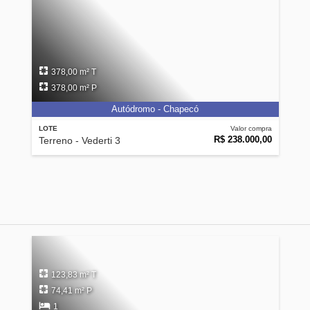
378,00 m² T
378,00 m² P
Autódromo - Chapecó
LOTE
Valor compra
R$ 238.000,00
Terreno - Vederti 3
123,83 m² T
74,41 m² P
1