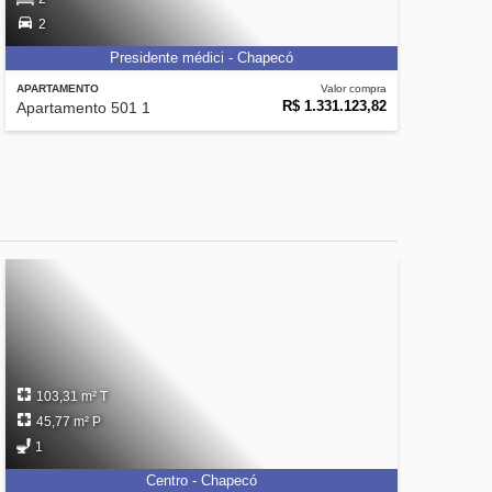
2
Presidente médici - Chapecó
APARTAMENTO
Valor compra
R$ 1.331.123,82
Apartamento 501 1
103,31 m² T
45,77 m² P
1
Centro - Chapecó