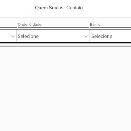
Quem Somos
Contato
attach_money
Ord
Onde: Cidade
Bairro
Circular
Mapa
Pontual
Mercado
Favoritos
Destaque
Lista
Selecione
Selecione