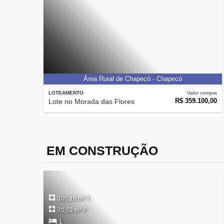
Área Rural de Chapecó - Chapecó
LOTEAMENTO
Valor compra
R$ 359.100,00
Lote no Morada das Flores
EM CONSTRUÇÃO
105,19 m² T
70,52 m² P
1