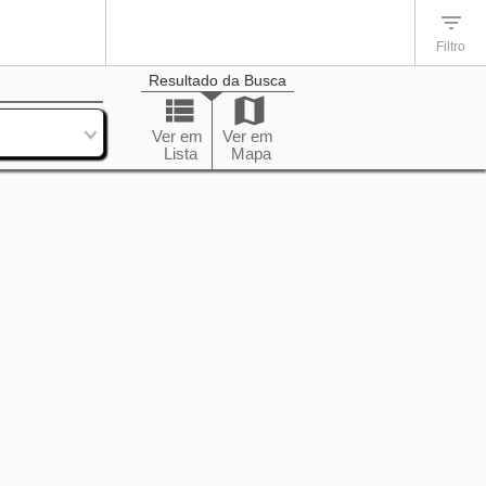
Filtro
Resultado da Busca
enação
Ver em
Ver em
Lista
Mapa