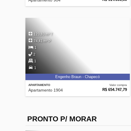
Apartamento 904
123,83 m² T
74,41 m² P
1
2
1
1
Engenho Braun - Chapecó
APARTAMENTO
Valor compra
R$ 654.747,79
Apartamento 1904
PRONTO P/ MORAR