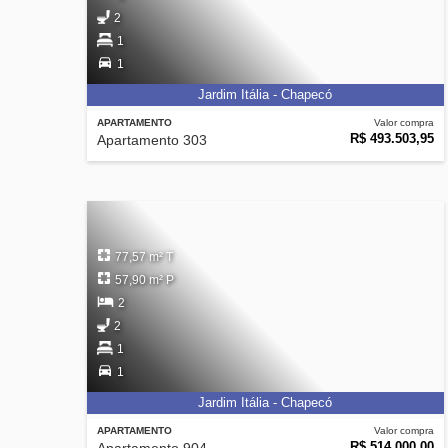
2
1
1
Jardim Itália - Chapecó
APARTAMENTO
Valor compra
R$ 493.503,95
Apartamento 303
77,57 m² T
57,90 m² P
2
2
1
1
Jardim Itália - Chapecó
APARTAMENTO
Valor compra
R$ 514.000,00