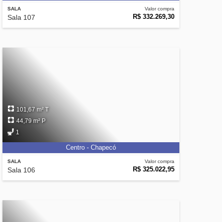
SALA
Valor compra
R$ 332.269,30
Sala 107
101,67 m² T
44,79 m² P
1
Centro - Chapecó
SALA
Valor compra
R$ 325.022,95
Sala 106