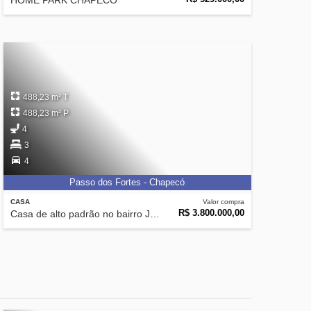
HOME PARK CHAPECÓ
488,23 m² T
488,23 m² P
4
3
4
Passo dos Fortes - Chapecó
CASA
Valor compra
R$ 3.800.000,00
Casa de alto padrão no bairro Jardim Europa