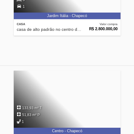
1
Jardim Itália - Chapecó
CASA
Valor compra
R$ 2.800.000,00
casa de alto padrão no centro de chapecó
133,93 m² T
51,83 m² P
1
Centro - Chapecó