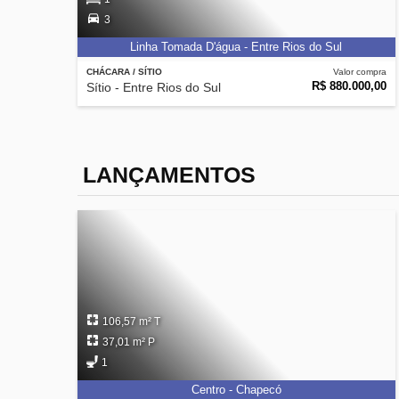
3
Linha Tomada D'água - Entre Rios do Sul
CHÁCARA / SÍTIO
Valor compra
R$ 880.000,00
Sítio - Entre Rios do Sul
LANÇAMENTOS
106,57 m² T
37,01 m² P
1
Centro - Chapecó