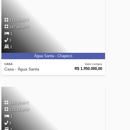
713,00 m² T
167,00 m² P
1
3
2
Água Santa - Chapecó
CASA
Valor compra
R$ 1.950.000,00
Casa - Água Santa
240,33 m² T
123,16 m² P
1
3
2