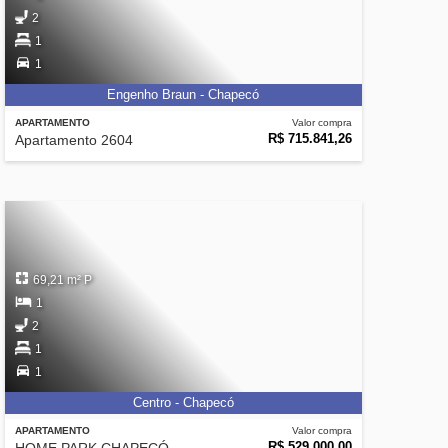
2
1
1
Engenho Braun - Chapecó
APARTAMENTO
Valor compra
R$ 715.841,26
Apartamento 2604
69,21 m² P
1
2
1
1
Centro - Chapecó
APARTAMENTO
Valor compra
R$ 529.000,00