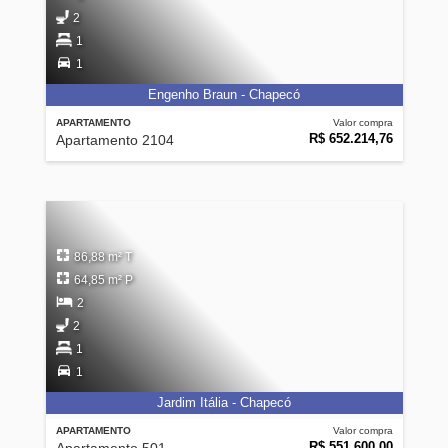
2
1
1
Engenho Braun - Chapecó
APARTAMENTO
Valor compra
R$ 652.214,76
Apartamento 2104
86,88 m² T
64,85 m² P
2
2
1
1
Jardim Itália - Chapecó
APARTAMENTO
Valor compra
R$ 551.600,00