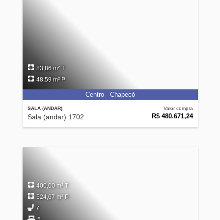
83,86 m² T
48,59 m² P
Centro - Chapecó
SALA (ANDAR)
Valor compra
R$ 480.671,24
Sala (andar) 1702
400,00 m² T
524,67 m² P
7
5