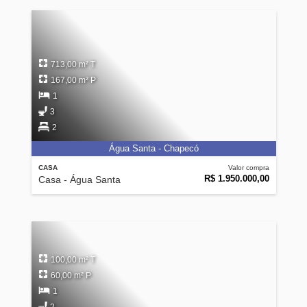
713,00 m² T
167,00 m² P
1
3
2
Água Santa - Chapecó
CASA
Valor compra
R$ 1.950.000,00
Casa - Água Santa
100,00 m² T
60,00 m² P
1