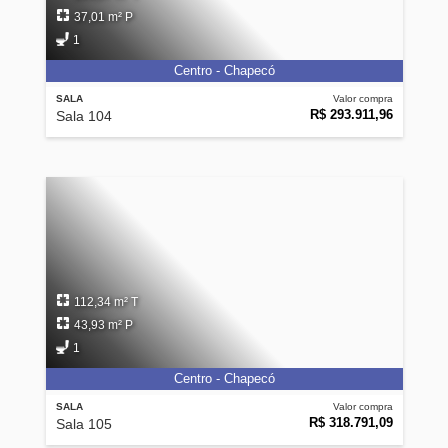
37,01 m² P
1
Centro - Chapecó
SALA
Valor compra
R$ 293.911,96
Sala 104
112,34 m² T
43,93 m² P
1
Centro - Chapecó
SALA
Valor compra
R$ 318.791,09
Sala 105