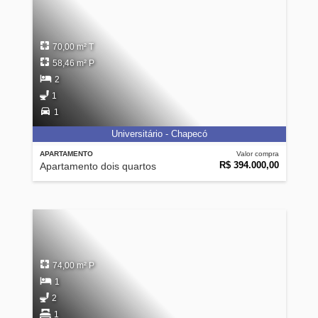
70,00 m² T
58,46 m² P
2
1
1
Universitário - Chapecó
APARTAMENTO
Valor compra
R$ 394.000,00
Apartamento dois quartos
74,00 m² P
1
2
1