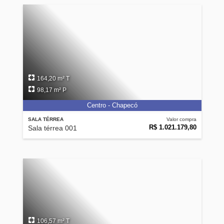
164,20 m² T
98,17 m² P
Centro - Chapecó
SALA TÉRREA
Valor compra
R$ 1.021.179,80
Sala térrea 001
106,57 m² T