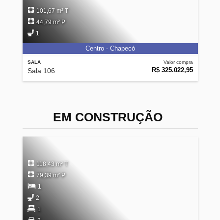
101,67 m² T
44,79 m² P
1
Centro - Chapecó
SALA
Valor compra
R$ 325.022,95
Sala 106
EM CONSTRUÇÃO
118,43 m² T
79,39 m² P
1
2
1