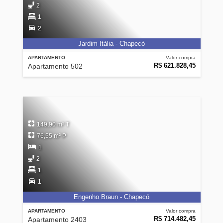
2
1
2
Jardim Itália - Chapecó
APARTAMENTO
Valor compra
R$ 621.828,45
Apartamento 502
149,90 m² T
76,55 m² P
1
2
1
1
Engenho Braun - Chapecó
APARTAMENTO
Valor compra
R$ 714.482,45
Apartamento 2403