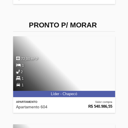
PRONTO P/ MORAR
72,00 m² P
1
2
1
1
Líder - Chapecó
APARTAMENTO
Valor compra
R$ 540.986,55
Apartamento 604