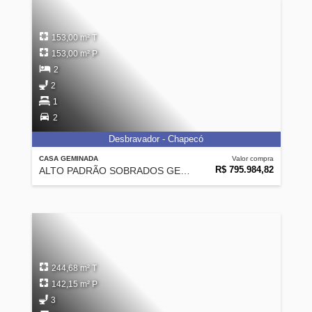
153,00 m² T
153,00 m² P
2
2
1
2
Desbravador - Chapecó
CASA GEMINADA
Valor compra
R$ 795.984,82
ALTO PADRÃO SOBRADOS GEMINADOS NO DESBRAVADOR
244,68 m² T
142,15 m² P
3