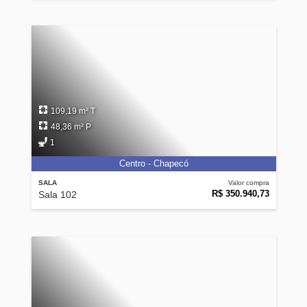
109,19 m² T
48,36 m² P
1
Centro - Chapecó
SALA
Valor compra
R$ 350.940,73
Sala 102