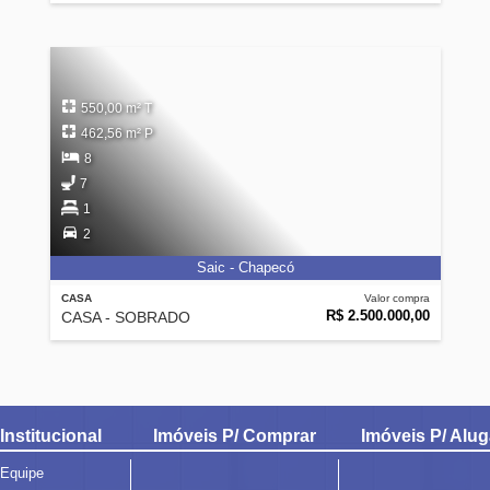
550,00 m² T
462,56 m² P
8
7
1
2
Saic - Chapecó
CASA
Valor compra
R$ 2.500.000,00
CASA - SOBRADO
Institucional
Imóveis P/ Comprar
Imóveis P/ Alug
Equipe