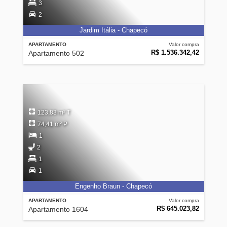
3
2
Jardim Itália - Chapecó
APARTAMENTO
Valor compra
R$ 1.536.342,42
Apartamento 502
123,83 m² T
74,41 m² P
1
2
1
1
Engenho Braun - Chapecó
APARTAMENTO
Valor compra
R$ 645.023,82
Apartamento 1604