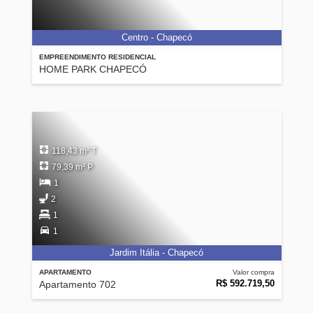
Centro - Chapecó
EMPREENDIMENTO RESIDENCIAL
HOME PARK CHAPECÓ
118,43 m² T
79,39 m² P
1
2
1
1
Jardim Itália - Chapecó
APARTAMENTO
Valor compra
R$ 592.719,50
Apartamento 702