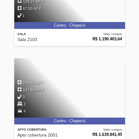
129,27 m² T
67,50 m² P
1
Centro - Chapecó
SALA
Valor compra
R$ 1.190.403,64
Sala 2103
238,64 m² T
147,40 m² P
3
3
4
Centro - Chapecó
APTO COBERTURA
Valor compra
R$ 1.639.841,45
Apto cobertura 2001