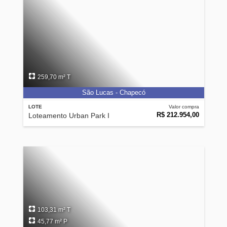
259,70 m² T
São Lucas - Chapecó
LOTE
Valor compra
R$ 212.954,00
Loteamento Urban Park I
103,31 m² T
45,77 m² P