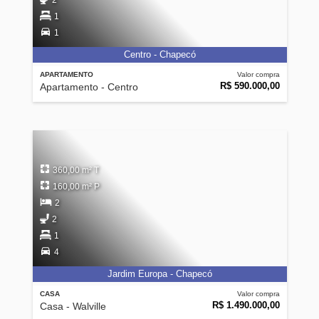
2
1
1
Centro - Chapecó
APARTAMENTO
Valor compra
R$ 590.000,00
Apartamento - Centro
360,00 m² T
160,00 m² P
2
2
1
4
Jardim Europa - Chapecó
CASA
Valor compra
R$ 1.490.000,00
Casa - Walville