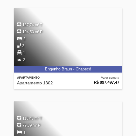
187,74 m² T
104,53 m² P
2
2
1
2
Engenho Braun - Chapecó
APARTAMENTO
Valor compra
R$ 997.497,47
Apartamento 1302
118,43 m² T
79,39 m² P
1