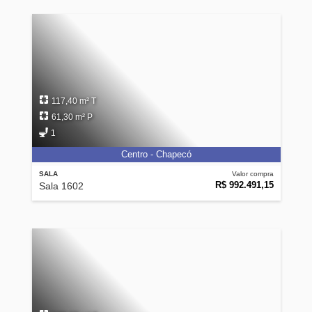
117,40 m² T
61,30 m² P
1
Centro - Chapecó
SALA
Valor compra
R$ 992.491,15
Sala 1602